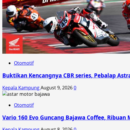
Otomotif
Buktikan Kencangnya CBR series, Pebalap Ast
Kepala Kampung
August 9, 2026
0
Otomotif
Vario 160 Evo Guncang Bajawa Coffee, Ribuan 
Kepala Kampung
August 8, 2026
0