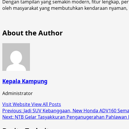
Dengan tampilan yang semakin modern, fitur lengkap, pe
oleh masyarakat yang membutuhkan kendaraan nyaman, be
About the Author
Kepala Kampung
Administrator
Visit Website
View All Posts
Post
Previous:
Jadi SUV Kebanggaan, New Honda ADV160 Sema
Next:
NTB Gelar Tasyakkuran Penganugerahan Pahlawan 
navigation