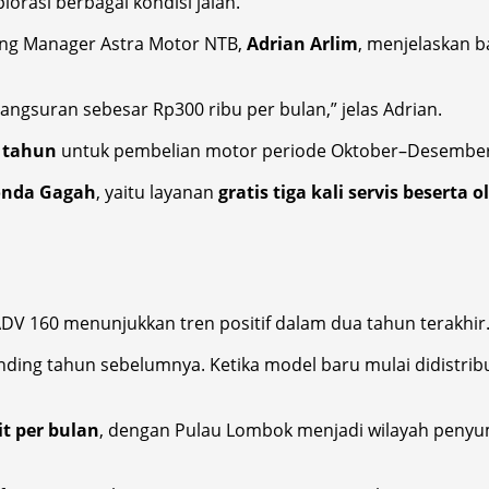
asi berbagai kondisi jalan.
ng Manager Astra Motor NTB,
Adrian Arlim
, menjelaskan 
angsuran sebesar Rp300 ribu per bulan,” jelas Adrian.
u tahun
untuk pembelian motor periode Oktober–Desember
nda Gagah
, yaitu layanan
gratis tiga kali servis beserta ol
DV 160 menunjukkan tren positif dalam dua tahun terakhir
anding tahun sebelumnya. Ketika model baru mulai didistri
it per bulan
, dengan Pulau Lombok menjadi wilayah penyu