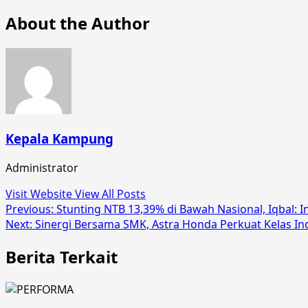
About the Author
Kepala Kampung
Administrator
Visit Website
View All Posts
Post
Previous:
Stunting NTB 13,39% di Bawah Nasional, Iqbal: 
Next:
Sinergi Bersama SMK, Astra Honda Perkuat Kelas Ind
navigation
Berita Terkait