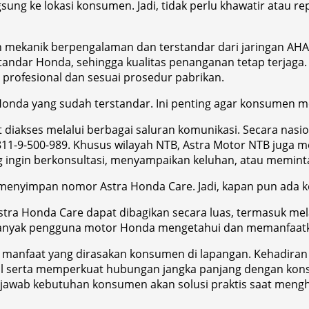
sung ke lokasi konsumen. Jadi, tidak perlu khawatir atau r
mekanik berpengalaman dan terstandar dari jaringan AHASS
 standar Honda, sehingga kualitas penanganan tetap terjag
 profesional dan sesuai prosedur pabrikan.
onda yang sudah terstandar. Ini penting agar konsumen m
akses melalui berbagai saluran komunikasi. Secara nasi
11-9-500-989. Khusus wilayah NTB, Astra Motor NTB juga 
 ingin berkonsultasi, menyampaikan keluhan, atau meminta
yimpan nomor Astra Honda Care. Jadi, kapan pun ada kend
tra Honda Care dapat dibagikan secara luas, termasuk mela
n banyak pengguna motor Honda mengetahui dan memanfaatk
a manfaat yang dirasakan konsumen di lapangan. Kehadiran
ual serta memperkuat hubungan jangka panjang dengan kon
k menjawab kebutuhan konsumen akan solusi praktis saat men