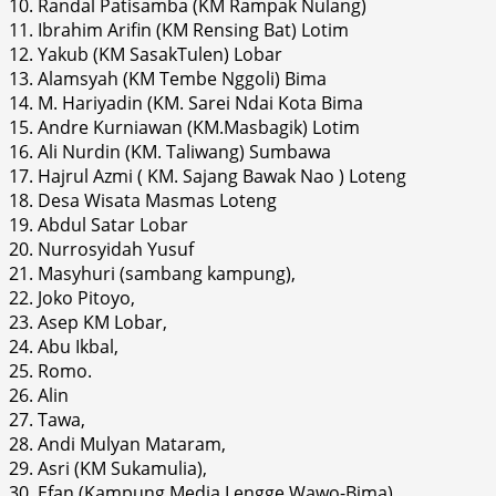
10. Randal Patisamba (KM Rampak Nulang)
11. Ibrahim Arifin (KM Rensing Bat) Lotim
12. Yakub (KM SasakTulen) Lobar
13. Alamsyah (KM Tembe Nggoli) Bima
14. M. Hariyadin (KM. Sarei Ndai Kota Bima
15. Andre Kurniawan (KM.Masbagik) Lotim
16. Ali Nurdin (KM. Taliwang) Sumbawa
17. Hajrul Azmi ( KM. Sajang Bawak Nao ) Loteng
18. Desa Wisata Masmas Loteng
19. Abdul Satar Lobar
20. Nurrosyidah Yusuf
21. Masyhuri (sambang kampung),
22. Joko Pitoyo,
23. Asep KM Lobar,
24. Abu Ikbal,
25. Romo.
26. Alin
27. Tawa,
28. Andi Mulyan Mataram,
29. Asri (KM Sukamulia),
30. Efan (Kampung Media Lengge Wawo-Bima)