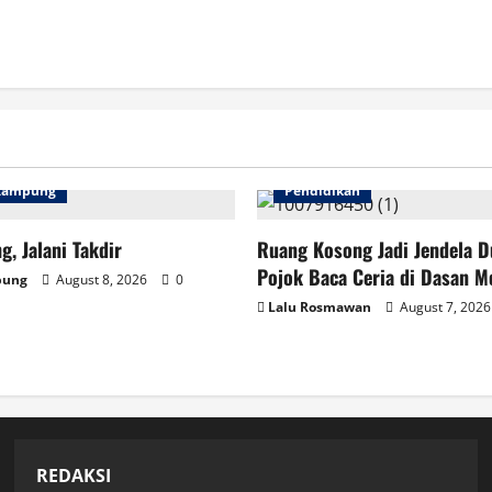
 Kampung
Pendidikan
g, Jalani Takdir
Ruang Kosong Jadi Jendela D
Pojok Baca Ceria di Dasan M
pung
August 8, 2026
0
Lalu Rosmawan
August 7, 202
REDAKSI