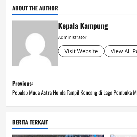
ABOUT THE AUTHOR
Kepala Kampung
Administrator
Visit Website
View All P
P
Previous:
Pebalap Muda Astra Honda Tampil Kencang di Laga Pembuka M
o
s
t
BERITA TERKAIT
n