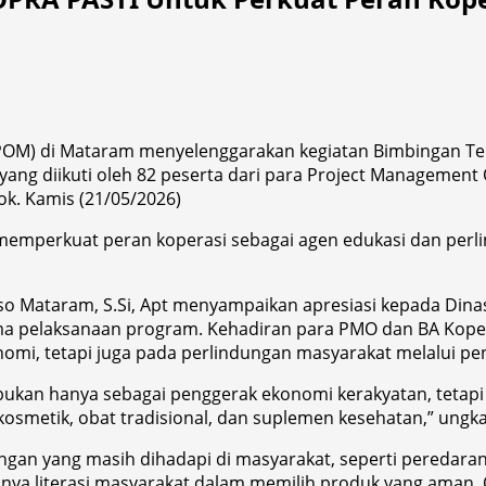
M) di Mataram menyelenggarakan kegiatan Bimbingan Tekni
ang diikuti oleh 82 peserta dari para Project Management 
k. Kamis (21/05/2026)
am memperkuat peran koperasi sebagai agen edukasi dan p
 Mataram, S.Si, Apt menyampaikan apresiasi kepada Dina
elama pelaksanaan program. Kehadiran para PMO dan BA Koper
nomi, tetapi juga pada perlindungan masyarakat melalui 
 bukan hanya sebagai penggerak ekonomi kerakyatan, tetapi 
osmetik, obat tradisional, dan suplemen kesehatan,” ungk
ngan yang masih dihadapi di masyarakat, seperti peredaran
 literasi masyarakat dalam memilih produk yang aman. Oleh