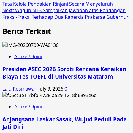
navigation
Tata Kelola Pendakian Rinjani Secara Menyeluruh
Next:
Wagub NTB Sampaikan Jawaban atas Pandangan
Fraksi-Fraksi Terhadap Dua Raperda Prakarsa Gubernur
Berita Terkait
Artikel/Opini
Presiden ASEC 2026 Soroti Rencana Kenaikan
Biaya Tes TOEFL di Universitas Mataram
Lalu Rosmawan
July 9, 2026
0
Artikel/Opini
Anjangsana Laskar Sasak, Wujud Peduli Pada
Jati Diri