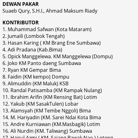
DEWAN PAKAR
Suaeb Qury, S.H.I., Ahmad Maksum Riady
KONTRIBUTOR
1. Muhammad Safwan (Kota Mataram)
2. Jumaili (Lombok Tengah)
3. Hasan Karing ( KM Brang Ene Sumbawa)
4. Adi Pradana (Kab.Bima)
5. Opick Manggelewa. KM Manggelewa (Dompu)
6. Joko KM Panto daeng Sumbawa
7. Ryan KM Gempar Bima
8. Faidin (KM kempo) Dompu
9. Alimuddin (KM Maluk) KSB
10. Randal Patisamba (KM Rampak Nulang)
11. Ibrahim Arifin (KM Rensing Bat) Lotim
12. Yakub (KM SasakTulen) Lobar
13. Alamsyah (KM Tembe Nggoli) Bima
14. M. Hariyadin (KM. Sarei Ndai Kota Bima
15. Andre Kurniawan (KM.Masbagik) Lotim
16. Ali Nurdin (KM. Taliwang) Sumbawa
17. Hajrul Azmi ( KM. Sajang Bawak Nao ) Loteng