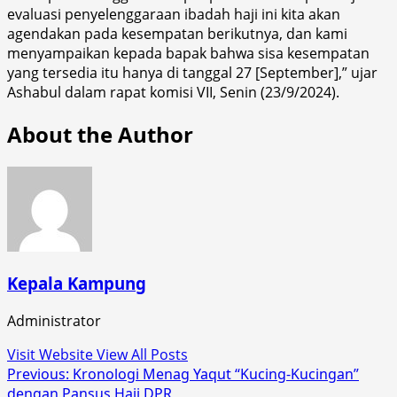
evaluasi penyelenggaraan ibadah haji ini kita akan
agendakan pada kesempatan berikutnya, dan kami
menyampaikan kepada bapak bahwa sisa kesempatan
yang tersedia itu hanya di tanggal 27 [September],” ujar
Ashabul dalam rapat komisi VII, Senin (23/9/2024).
About the Author
Kepala Kampung
Administrator
Visit Website
View All Posts
Post
Previous:
Kronologi Menag Yaqut “Kucing-Kucingan”
dengan Pansus Haji DPR