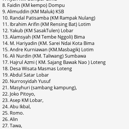
8. Faidin (KM kempo) Dompu
9. Alimuddin (KM Maluk) KSB
10. Randal Patisamba (KM Rampak Nulang)
11. Ibrahim Arifin (KM Rensing Bat) Lotim
12. Yakub (KM SasakTulen) Lobar
13. Alamsyah (KM Tembe Nggoli) Bima
14. M. Hariyadin (KM. Sarei Ndai Kota Bima
15. Andre Kurniawan (KM.Masbagik) Lotim
16. Ali Nurdin (KM. Taliwang) Sumbawa
17. Hajrul Azmi ( KM. Sajang Bawak Nao ) Loteng
18. Desa Wisata Masmas Loteng
19. Abdul Satar Lobar
20. Nurrosyidah Yusuf
21. Masyhuri (sambang kampung),
22. Joko Pitoyo,
23. Asep KM Lobar,
24. Abu Ikbal,
25. Romo.
26. Alin
27. Tawa,