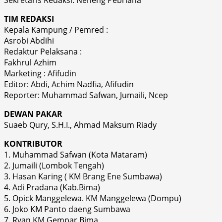
Sekretaris Redaksi: Neneng Pebriana
TIM REDAKSI
Kepala Kampung / Pemred :
Asrobi Abdihi
Redaktur Pelaksana :
Fakhrul Azhim
Marketing : Afifudin
Editor: Abdi, Achim Nadfia, Afifudin
Reporter: Muhammad Safwan, Jumaili, Ncep
DEWAN PAKAR
Suaeb Qury, S.H.I., Ahmad Maksum Riady
KONTRIBUTOR
1. Muhammad Safwan (Kota Mataram)
2. Jumaili (Lombok Tengah)
3. Hasan Karing ( KM Brang Ene Sumbawa)
4. Adi Pradana (Kab.Bima)
5. Opick Manggelewa. KM Manggelewa (Dompu)
6. Joko KM Panto daeng Sumbawa
7. Ryan KM Gempar Bima