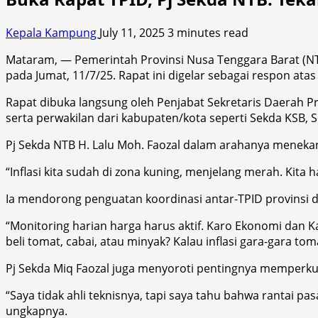
Kepala Kampung
July 11, 2025
3 minutes read
Mataram, — Pemerintah Provinsi Nusa Tenggara Barat (NT
pada Jumat, 11/7/25. Rapat ini digelar sebagai respon ata
Rapat dibuka langsung oleh Penjabat Sekretaris Daerah Pro
serta perwakilan dari kabupaten/kota seperti Sekda KSB,
Pj Sekda NTB H. Lalu Moh. Faozal dalam arahanya menekan
“Inflasi kita sudah di zona kuning, menjelang merah. Kita 
Ia mendorong penguatan koordinasi antar-TPID provinsi da
“Monitoring harian harga harus aktif. Karo Ekonomi dan K
beli tomat, cabai, atau minyak? Kalau inflasi gara-gara tom
Pj Sekda Miq Faozal juga menyoroti pentingnya memperkuat
“Saya tidak ahli teknisnya, tapi saya tahu bahwa rantai pas
ungkapnya.