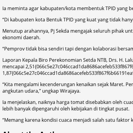
Ia meminta agar kabupaten/kota membentuk TPID yang ben
“Di kabupaten kota Bentuk TPID yang kuat yang tidak hany
Menutup arahannya, Pj Sekda mengajak seluruh pihak un
ekonomi daerah.
“Pemprov tidak bisa sendiri tapi dengan kolaborasi bersama
Laporan Kepala Biro Perekonomian Setda NTB, Drs. H. Lalu
mencapai 2,51{066c5e27c046ccad1da8686acefeb533f867f6b6
1,87{066c5e27c046ccad1da8686acefeb533f867f6b66191ea
“Kita mengalami kecenderungan kenaikan sejak Maret. Pen
angkutan udara,” ungkap Wirajaya.
Ia menjelaskan, naiknya harga tomat disebabkan oleh cu
lebih banyak dipengaruhi oleh kebijakan di tingkat pusat.
“Memang karena kondisi cuaca menjadi salah satu faktor 