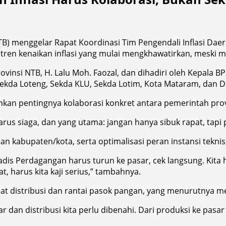
B) menggelar Rapat Koordinasi Tim Pengendali Inflasi Dae
s tren kenaikan inflasi yang mulai mengkhawatirkan, meski m
vinsi NTB, H. Lalu Moh. Faozal, dan dihadiri oleh Kepala B
 Sekda Loteng, Sekda KLU, Sekda Lotim, Kota Mataram, dan
kan pentingnya kolaborasi konkret antara pemerintah prov
harus siaga, dan yang utama: jangan hanya sibuk rapat, tapi p
n kabupaten/kota, serta optimalisasi peran instansi teknis
adis Perdagangan harus turun ke pasar, cek langsung. Kita 
at, harus kita kaji serius,” tambahnya.
 distribusi dan rantai pasok pangan, yang menurutnya menj
ar dan distribusi kita perlu dibenahi. Dari produksi ke pasar