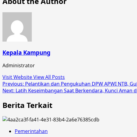
About the Author
Kepala Kampung
Administrator
Visit Website
View All Posts
Post
Previous:
Pelantikan dan Pengukuhan DPW APWI NTB, Gub
Next:
Latih Keseimbangan Saat Berkendara, Kunci Aman di
navigation
Berita Terkait
Pemerintahan