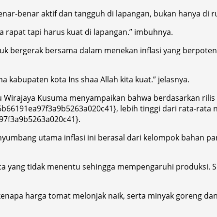
ar-benar aktif dan tangguh di lapangan, bukan hanya di r
a rapat tapi harus kuat di lapangan.” imbuhnya.
tuk bergerak bersama dalam menekan inflasi yang berpot
 kabupaten kota Ins shaa Allah kita kuat.” jelasnya.
 Wirajaya Kusuma menyampaikan bahwa berdasarkan rilis Bad
6191ea97f3a9b5263a020c41}, lebih tinggi dari rata-rata n
97f3a9b5263a020c41}.
yumbang utama inflasi ini berasal dari kelompok bahan pa
aca yang tidak menentu sehingga mempengaruhi produksi. 
kenapa harga tomat melonjak naik, serta minyak goreng da