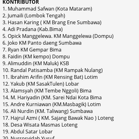
KONTRIBUTOR
1. Muhammad Safwan (Kota Mataram)
2. Jumaili (Lombok Tengah)
3. Hasan Karing ( KM Brang Ene Sumbawa)
4. Adi Pradana (Kab.Bima)
5. Opick Manggelewa. KM Manggelewa (Dompu)
6. Joko KM Panto daeng Sumbawa
7. Ryan KM Gempar Bima
8. Faidin (KM kempo) Dompu
9. Alimuddin (KM Maluk) KSB
10. Randal Patisamba (KM Rampak Nulang)
11. Ibrahim Arifin (KM Rensing Bat) Lotim
12. Yakub (KM SasakTulen) Lobar
13. Alamsyah (KM Tembe Nggoli) Bima
14. M. Hariyadin (KM. Sarei Ndai Kota Bima
15. Andre Kurniawan (KM.Masbagik) Lotim
16. Ali Nurdin (KM. Taliwang) Sumbawa
17. Hajrul Azmi ( KM. Sajang Bawak Nao ) Loteng
18. Desa Wisata Masmas Loteng
19. Abdul Satar Lobar
20. Nurrosyidah Yusuf