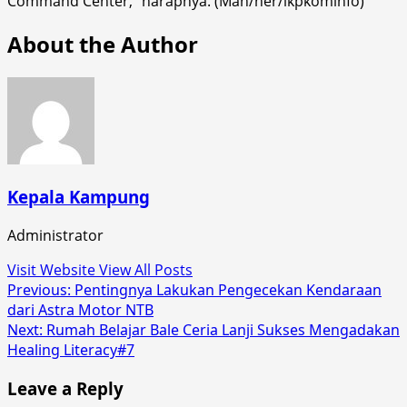
Command Center,” harapnya. (Man/her/ikpkominfo)
About the Author
Kepala Kampung
Administrator
Visit Website
View All Posts
Post
Previous:
Pentingnya Lakukan Pengecekan Kendaraan
dari Astra Motor NTB
navigation
Next:
Rumah Belajar Bale Ceria Lanji Sukses Mengadakan
Healing Literacy#7
Leave a Reply