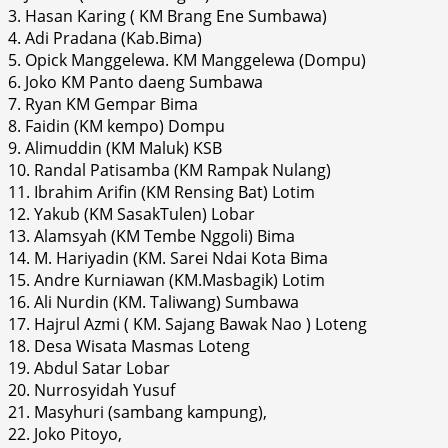
3. Hasan Karing ( KM Brang Ene Sumbawa)
4. Adi Pradana (Kab.Bima)
5. Opick Manggelewa. KM Manggelewa (Dompu)
6. Joko KM Panto daeng Sumbawa
7. Ryan KM Gempar Bima
8. Faidin (KM kempo) Dompu
9. Alimuddin (KM Maluk) KSB
10. Randal Patisamba (KM Rampak Nulang)
11. Ibrahim Arifin (KM Rensing Bat) Lotim
12. Yakub (KM SasakTulen) Lobar
13. Alamsyah (KM Tembe Nggoli) Bima
14. M. Hariyadin (KM. Sarei Ndai Kota Bima
15. Andre Kurniawan (KM.Masbagik) Lotim
16. Ali Nurdin (KM. Taliwang) Sumbawa
17. Hajrul Azmi ( KM. Sajang Bawak Nao ) Loteng
18. Desa Wisata Masmas Loteng
19. Abdul Satar Lobar
20. Nurrosyidah Yusuf
21. Masyhuri (sambang kampung),
22. Joko Pitoyo,