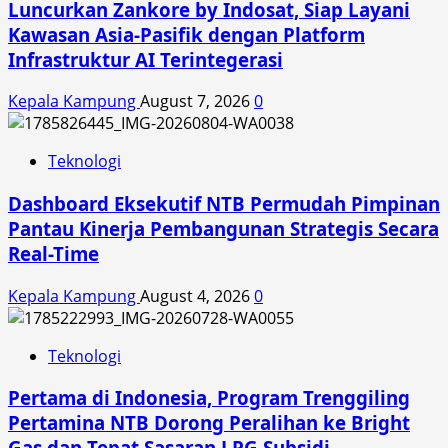
Luncurkan Zankore by Indosat, Siap Layani
Kawasan Asia-Pasifik dengan Platform
Infrastruktur AI Terintegerasi
Kepala Kampung
August 7, 2026
0
Teknologi
Dashboard Eksekutif NTB Permudah Pimpinan
Pantau Kinerja Pembangunan Strategis Secara
Real-Time
Kepala Kampung
August 4, 2026
0
Teknologi
Pertama di Indonesia, Program Trenggiling
Pertamina NTB Dorong Peralihan ke Bright
Gas dan Tepat Sasaran LPG Subsidi