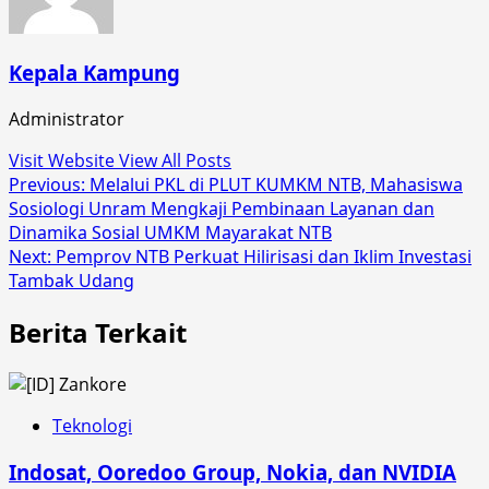
Kepala Kampung
Administrator
Visit Website
View All Posts
Post
Previous:
Melalui PKL di PLUT KUMKM NTB, Mahasiswa
Sosiologi Unram Mengkaji Pembinaan Layanan dan
navigation
Dinamika Sosial UMKM Mayarakat NTB
Next:
Pemprov NTB Perkuat Hilirisasi dan Iklim Investasi
Tambak Udang
Berita Terkait
Teknologi
Indosat, Ooredoo Group, Nokia, dan NVIDIA