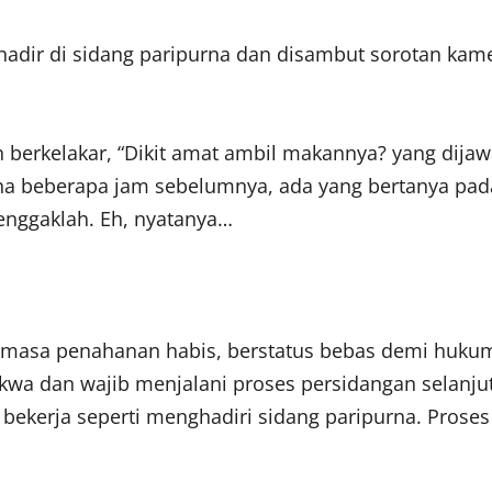
i hadir di sidang paripurna dan disambut sorotan ka
rkelakar, “Dikit amat ambil makannya? yang dijawab
a beberapa jam sebelumnya, ada yang bertanya pada
 enggaklah. Eh, nyatanya…
 masa penahanan habis, berstatus bebas demi hukum 
akwa dan wajib menjalani proses persidangan selanjut
 bekerja seperti menghadiri sidang paripurna. Proses