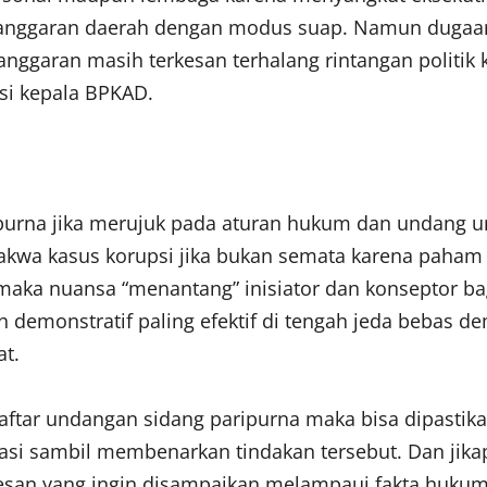
si anggaran daerah dengan modus suap. Namun dugaa
anggaran masih terkesan terhalang rintangan polit
si kepala BPKAD.
ripurna jika merujuk pada aturan hukum dan undang 
kwa kasus korupsi jika bukan semata karena paham a
maka nuansa “menantang” inisiator dan konseptor ba
akan demonstratif paling efektif di tengah jeda beba
at.
aftar undangan sidang paripurna maka bisa dipasti
trasi sambil membenarkan tindakan tersebut. Dan jik
pesan yang ingin disampaikan melampaui fakta hukum