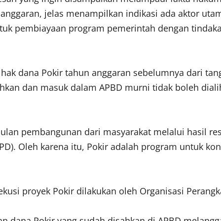
nggaran, jelas menampilkan indikasi ada aktor uta
if untuk pembiayaan program pemerintah dengan tinda
 hak dana Pokir tahun anggaran sebelumnya dari tang
isahkan dan masuk dalam APBD murni tidak boleh diali
sulan pembangunan dari masyarakat melalui hasil re
. Oleh karena itu, Pokir adalah program untuk konst
kusi proyek Pokir dilakukan oleh Organisasi Perangk
n dana Pokir yang sudah disahkan di APBD melangga