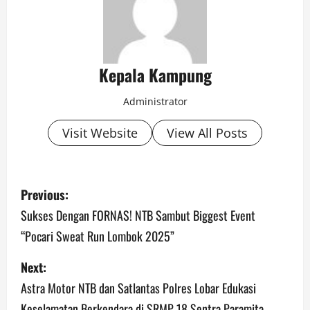
Kepala Kampung
Administrator
Visit Website
View All Posts
P
Previous:
o
Sukses Dengan FORNAS! NTB Sambut Biggest Event
“Pocari Sweat Run Lombok 2025”
s
Next:
t
Astra Motor NTB dan Satlantas Polres Lobar Edukasi
n
Keselamatan Berkendara di SRMP 18 Sentra Paramita