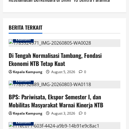
a
v
BERITA TERKAIT
i
Ekonomi
g
Di Tengah Normalisasi Tambang, Fondasi
a
Ekonomi NTB Tetap Kuat
t
Kepala Kampung
August 5, 2026
0
i
Ekonomi
o
BPS: Pariwisata, Ekspor Semester I, dan
n
Mobilitas Masyarakat Warnai Kinerja NTB
Kepala Kampung
August 3, 2026
0
Ekonomi