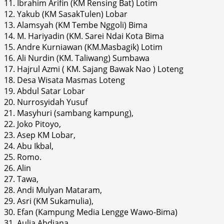
11. Ibrahim Arifin (KM Rensing Bat) Lotim
12. Yakub (KM SasakTulen) Lobar
13. Alamsyah (KM Tembe Nggoli) Bima
14. M. Hariyadin (KM. Sarei Ndai Kota Bima
15. Andre Kurniawan (KM.Masbagik) Lotim
16. Ali Nurdin (KM. Taliwang) Sumbawa
17. Hajrul Azmi ( KM. Sajang Bawak Nao ) Loteng
18. Desa Wisata Masmas Loteng
19. Abdul Satar Lobar
20. Nurrosyidah Yusuf
21. Masyhuri (sambang kampung),
22. Joko Pitoyo,
23. Asep KM Lobar,
24. Abu Ikbal,
25. Romo.
26. Alin
27. Tawa,
28. Andi Mulyan Mataram,
29. Asri (KM Sukamulia),
30. Efan (Kampung Media Lengge Wawo-Bima)
31. Aulia Abdiana