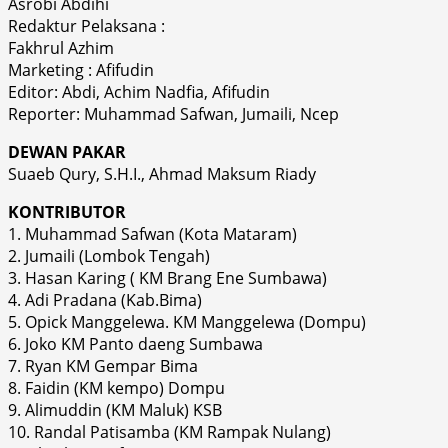
Asrobi Abdihi
Redaktur Pelaksana :
Fakhrul Azhim
Marketing : Afifudin
Editor: Abdi, Achim Nadfia, Afifudin
Reporter: Muhammad Safwan, Jumaili, Ncep
DEWAN PAKAR
Suaeb Qury, S.H.I., Ahmad Maksum Riady
KONTRIBUTOR
1. Muhammad Safwan (Kota Mataram)
2. Jumaili (Lombok Tengah)
3. Hasan Karing ( KM Brang Ene Sumbawa)
4. Adi Pradana (Kab.Bima)
5. Opick Manggelewa. KM Manggelewa (Dompu)
6. Joko KM Panto daeng Sumbawa
7. Ryan KM Gempar Bima
8. Faidin (KM kempo) Dompu
9. Alimuddin (KM Maluk) KSB
10. Randal Patisamba (KM Rampak Nulang)