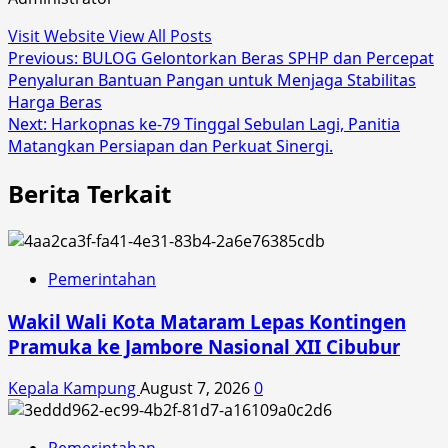
Visit Website
View All Posts
Post
Previous:
BULOG Gelontorkan Beras SPHP dan Percepat
Penyaluran Bantuan Pangan untuk Menjaga Stabilitas
navigation
Harga Beras
Next:
Harkopnas ke-79 Tinggal Sebulan Lagi, Panitia
Matangkan Persiapan dan Perkuat Sinergi.
Berita Terkait
Pemerintahan
Wakil Wali Kota Mataram Lepas Kontingen
Pramuka ke Jambore Nasional XII Cibubur
Kepala Kampung
August 7, 2026
0