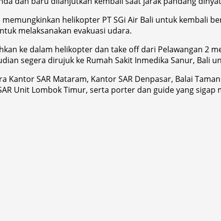
nda dan baru dilanjutkan kembali saat jarak pandang dinyat
memungkinkan helikopter PT SGi Air Bali untuk kembali bero
tuk melaksanakan evakuasi udara.
ahkan ke dalam helikopter dan take off dari Pelawangan 2 m
udian segera dirujuk ke Rumah Sakit Inmedika Sanur, Bali 
ara Kantor SAR Mataram, Kantor SAR Denpasar, Balai Taman N
AR Unit Lombok Timur, serta porter dan guide yang sigap m