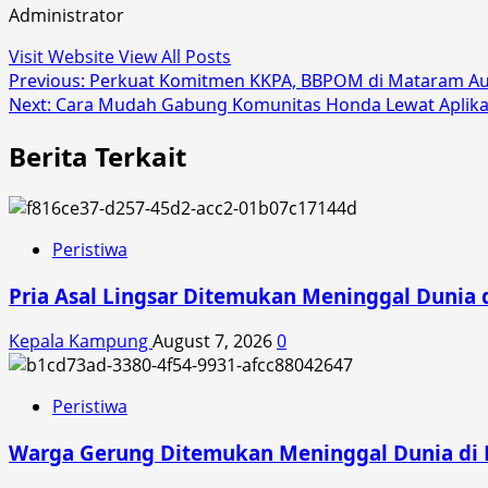
Administrator
Visit Website
View All Posts
Post
Previous:
Perkuat Komitmen KKPA, BBPOM di Mataram Au
Next:
Cara Mudah Gabung Komunitas Honda Lewat Aplika
navigation
Berita Terkait
Peristiwa
Pria Asal Lingsar Ditemukan Meninggal Dunia d
Kepala Kampung
August 7, 2026
0
Peristiwa
Warga Gerung Ditemukan Meninggal Dunia di 