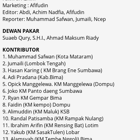
Marketing : Afifudin
Editor: Abdi, Achim Nadfia, Afifudin
Reporter: Muhammad Safwan, Jumaili, Ncep
DEWAN PAKAR
Suaeb Qury, S.H.I., Ahmad Maksum Riady
KONTRIBUTOR
1. Muhammad Safwan (Kota Mataram)
2. Jumaili (Lombok Tengah)
3. Hasan Karing ( KM Brang Ene Sumbawa)
4. Adi Pradana (Kab.Bima)
5. Opick Manggelewa. KM Manggelewa (Dompu)
6. Joko KM Panto daeng Sumbawa
7. Ryan KM Gempar Bima
8. Faidin (KM kempo) Dompu
9. Alimuddin (KM Maluk) KSB
10. Randal Patisamba (KM Rampak Nulang)
11. Ibrahim Arifin (KM Rensing Bat) Lotim
12. Yakub (KM SasakTulen) Lobar
13. Alamsyah (KM Tembe Nggoli) Bima