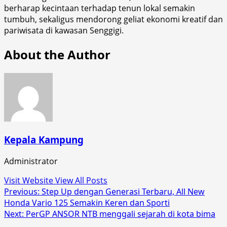
berharap kecintaan terhadap tenun lokal semakin
tumbuh, sekaligus mendorong geliat ekonomi kreatif dan
pariwisata di kawasan Senggigi.
About the Author
Kepala Kampung
Administrator
Visit Website
View All Posts
Post
Previous:
Step Up dengan Generasi Terbaru, All New
Honda Vario 125 Semakin Keren dan Sporti
navigation
Next:
PerGP ANSOR NTB menggali sejarah di kota bima