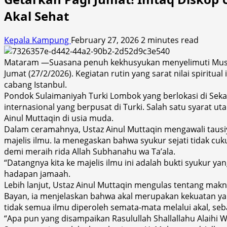
Akal Sehat
Kepala Kampung
February 27, 2026
2 minutes read
Mataram —Suasana penuh kekhusyukan menyelimuti Mushol
Jumat (27/2/2026). Kegiatan rutin yang sarat nilai spirit
cabang Istanbul.
Pondok Sulaimaniyah Turki Lombok yang berlokasi di Sekar
internasional yang berpusat di Turki. Salah satu syarat u
Ainul Muttaqin di usia muda.
Dalam ceramahnya, Ustaz Ainul Muttaqin mengawali tausi
majelis ilmu. Ia menegaskan bahwa syukur sejati tidak c
demi meraih rida Allah Subhanahu wa Ta’ala.
“Datangnya kita ke majelis ilmu ini adalah bukti syukur y
hadapan jamaah.
Lebih lanjut, Ustaz Ainul Muttaqin mengulas tentang makn
Bayan, ia menjelaskan bahwa akal merupakan kekuatan 
tidak semua ilmu diperoleh semata-mata melalui akal, seb
“Apa pun yang disampaikan Rasulullah Shallallahu Alaihi 