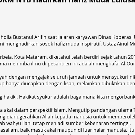
la Bustanul Arifin saat jajaran karyawan Dinas Koperasi
ual ini menghadirkan sosok hafiz muda inspiratif, Ustaz Ain
bela, Kota Mataram, diketahui telah berdiri sejak tahun 20
tama menimba ilmu di pesantren ini adalah menghafal Al-Qur
yah dengan mengajak seluruh jamaah untuk mensyukuri nikm
ukup hanya diucapkan dengan lisan, melainkan dibuktikan 
ang hakiki. Hakikat syukur adalah bagaimana kita mengorbank
a akal dalam perspektif Islam. Mengutip pandangan ulama T
yang dianugerahkan Allah kepada manusia untuk mempero
ab wahyu Ilahi tetap menjadi sumber kebenaran tertinggi.
Wasallam, baik masuk akal maupun di luar nalar manusia, i