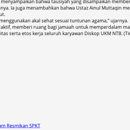
ar menyampaikan bahwa tausiyah yang disampaikan membe
nya. Ia juga menambahkan bahwa Ustaz Ainul Muttaqin mer
ut.
enggunakan akal sehat sesuai tuntunan agama,” ujarnya.
eraktif, memberi ruang bagi jamaah untuk memperdalam mat
as serta etos kerja seluruh karyawan Diskop UKM NTB. (T
ram Resmikan SPKT