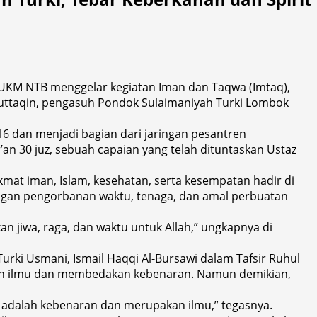
 UKM NTB menggelar kegiatan Iman dan Taqwa (Imtaq),
ul Muttaqin, pengasuh Pondok Sulaimaniyah Turki Lombok
16 dan menjadi bagian dari jaringan pesantren
’an 30 juz, sebuah capaian yang telah dituntaskan Ustaz
at iman, Islam, kesehatan, serta kesempatan hadir di
dengan pengorbanan waktu, tenaga, dan amal perbuatan
an jiwa, raga, dan waktu untuk Allah,” ungkapnya di
urki Usmani, Ismail Haqqi Al-Bursawi dalam Tafsir Ruhul
leh ilmu dan membedakan kebenaran. Namun demikian,
tu adalah kebenaran dan merupakan ilmu,” tegasnya.