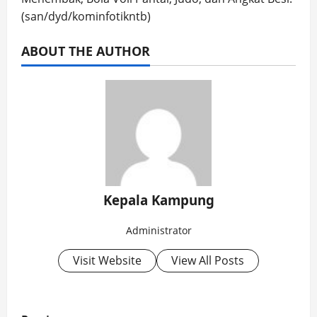
(san/dyd/kominfotikntb)
ABOUT THE AUTHOR
Kepala Kampung
Administrator
Visit Website
View All Posts
P