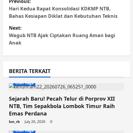
Previous:
o
Hari Kedua Rapat Konsolidasi KDKMP NTB,
s
Bahas Kesiapan Diklat dan Kebutuhan Teknis
t
Next:
n
Wagub NTB Ajak Ciptakan Ruang Aman bagi
Anak
a
v
i
BERITA TERKAIT
g
Olah Raga
a
t
Sejarah Baru! Pecah Telur di Porprov XII
i
NTB, Tim Sepakbola Lombok Timur Raih
Emas Perdana
o
km_rb
July 26, 2026
0
n
Olah Raga