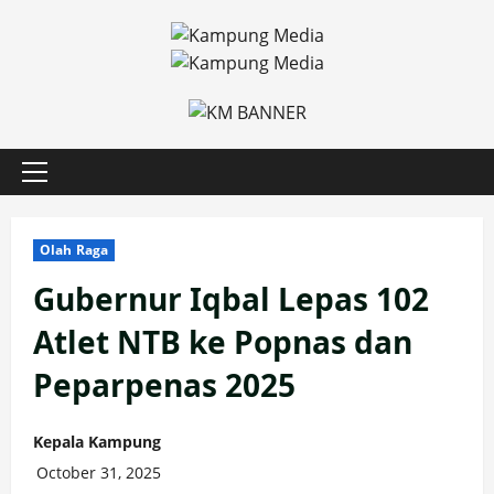
Skip
to
content
Primary
Menu
Olah Raga
Gubernur Iqbal Lepas 102
Atlet NTB ke Popnas dan
Peparpenas 2025
Kepala Kampung
October 31, 2025