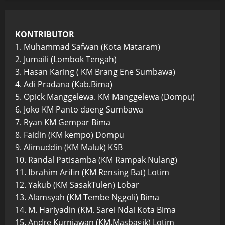
KONTRIBUTOR
1. Muhammad Safwan (Kota Mataram)
2. Jumaili (Lombok Tengah)
3. Hasan Karing ( KM Brang Ene Sumbawa)
4. Adi Pradana (Kab.Bima)
5. Opick Manggelewa. KM Manggelewa (Dompu)
6. Joko KM Panto daeng Sumbawa
7. Ryan KM Gempar Bima
8. Faidin (KM kempo) Dompu
9. Alimuddin (KM Maluk) KSB
10. Randal Patisamba (KM Rampak Nulang)
11. Ibrahim Arifin (KM Rensing Bat) Lotim
12. Yakub (KM SasakTulen) Lobar
13. Alamsyah (KM Tembe Nggoli) Bima
14. M. Hariyadin (KM. Sarei Ndai Kota Bima
15. Andre Kurniawan (KM.Masbagik) Lotim