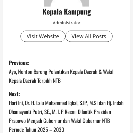
Kepala Kampung
Administrator
Visit Website
View All Posts
P
Previous:
o
Ayo, Nonton Bareng Pelantikan Kepala Daerah & Wakil
Kepala Daerah Terpilih NTB
s
Next:
t
Hari Ini, Dr. H. Lalu Muhammad Iqbal, S.IP., M.Si dan Hj. Indah
n
Dhamayanti Putri, SE., M. I. P Resmi Dilantik Presiden
a
Prabowo Menjadi Gubernur dan Wakil Gubernur NTB
Periode Tahun 2025 – 2030