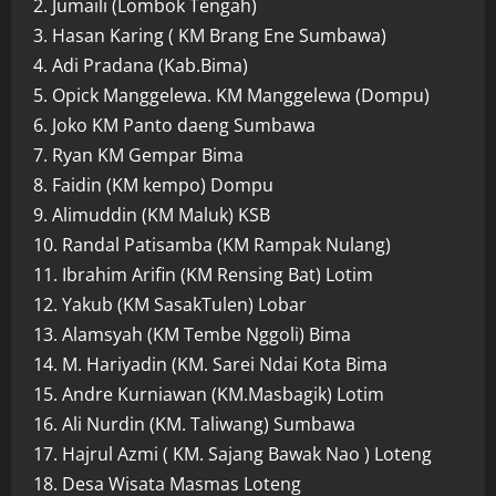
2. Jumaili (Lombok Tengah)
3. Hasan Karing ( KM Brang Ene Sumbawa)
4. Adi Pradana (Kab.Bima)
5. Opick Manggelewa. KM Manggelewa (Dompu)
6. Joko KM Panto daeng Sumbawa
7. Ryan KM Gempar Bima
8. Faidin (KM kempo) Dompu
9. Alimuddin (KM Maluk) KSB
10. Randal Patisamba (KM Rampak Nulang)
11. Ibrahim Arifin (KM Rensing Bat) Lotim
12. Yakub (KM SasakTulen) Lobar
13. Alamsyah (KM Tembe Nggoli) Bima
14. M. Hariyadin (KM. Sarei Ndai Kota Bima
15. Andre Kurniawan (KM.Masbagik) Lotim
16. Ali Nurdin (KM. Taliwang) Sumbawa
17. Hajrul Azmi ( KM. Sajang Bawak Nao ) Loteng
18. Desa Wisata Masmas Loteng