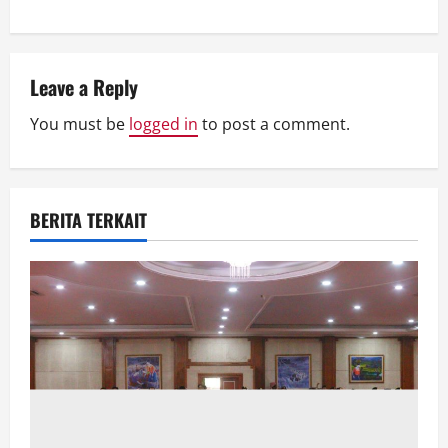
v
i
g
Leave a Reply
a
You must be
logged in
to post a comment.
t
i
BERITA TERKAIT
o
n