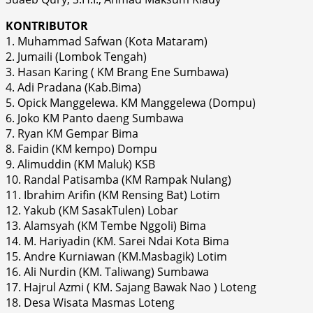
KONTRIBUTOR
1. Muhammad Safwan (Kota Mataram)
2. Jumaili (Lombok Tengah)
3. Hasan Karing ( KM Brang Ene Sumbawa)
4. Adi Pradana (Kab.Bima)
5. Opick Manggelewa. KM Manggelewa (Dompu)
6. Joko KM Panto daeng Sumbawa
7. Ryan KM Gempar Bima
8. Faidin (KM kempo) Dompu
9. Alimuddin (KM Maluk) KSB
10. Randal Patisamba (KM Rampak Nulang)
11. Ibrahim Arifin (KM Rensing Bat) Lotim
12. Yakub (KM SasakTulen) Lobar
13. Alamsyah (KM Tembe Nggoli) Bima
14. M. Hariyadin (KM. Sarei Ndai Kota Bima
15. Andre Kurniawan (KM.Masbagik) Lotim
16. Ali Nurdin (KM. Taliwang) Sumbawa
17. Hajrul Azmi ( KM. Sajang Bawak Nao ) Loteng
18. Desa Wisata Masmas Loteng