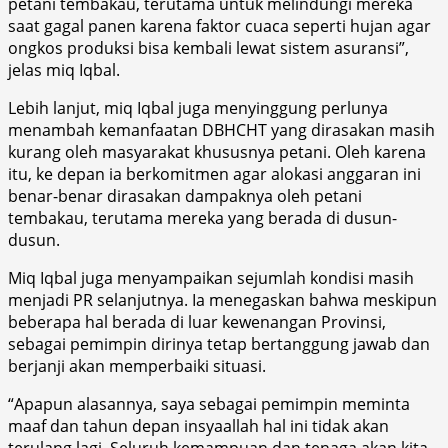
petani tembakau, terutama untuk melindungi mereka
saat gagal panen karena faktor cuaca seperti hujan agar
ongkos produksi bisa kembali lewat sistem asuransi”,
jelas miq Iqbal.
Lebih lanjut, miq Iqbal juga menyinggung perlunya
menambah kemanfaatan DBHCHT yang dirasakan masih
kurang oleh masyarakat khususnya petani. Oleh karena
itu, ke depan ia berkomitmen agar alokasi anggaran ini
benar-benar dirasakan dampaknya oleh petani
tembakau, terutama mereka yang berada di dusun-
dusun.
Miq Iqbal juga menyampaikan sejumlah kondisi masih
menjadi PR selanjutnya. Ia menegaskan bahwa meskipun
beberapa hal berada di luar kewenangan Provinsi,
sebagai pemimpin dirinya tetap bertanggung jawab dan
berjanji akan memperbaiki situasi.
“Apapun alasannya, saya sebagai pemimpin meminta
maaf dan tahun depan insyaallah hal ini tidak akan
terulang lagi. Seluruh kemampuan dan tenaga akan kita