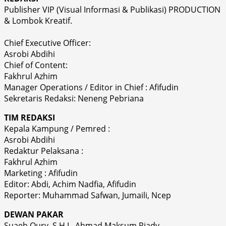
Publisher VIP (Visual Informasi & Publikasi) PRODUCTION
& Lombok Kreatif.
Chief Executive Officer:
Asrobi Abdihi
Chief of Content:
Fakhrul Azhim
Manager Operations / Editor in Chief : Afifudin
Sekretaris Redaksi: Neneng Pebriana
TIM REDAKSI
Kepala Kampung / Pemred :
Asrobi Abdihi
Redaktur Pelaksana :
Fakhrul Azhim
Marketing : Afifudin
Editor: Abdi, Achim Nadfia, Afifudin
Reporter: Muhammad Safwan, Jumaili, Ncep
DEWAN PAKAR
Suaeb Qury, S.H.I., Ahmad Maksum Riady