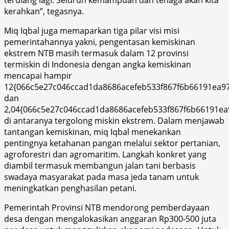
kerahkan”, tegasnya.
Miq Iqbal juga memaparkan tiga pilar visi misi
pemerintahannya yakni, pengentasan kemiskinan
ekstrem NTB masih termasuk dalam 12 provinsi
termiskin di Indonesia dengan angka kemiskinan
mencapai hampir
12{066c5e27c046ccad1da8686acefeb533f867f6b66191ea9
dan
2,04{066c5e27c046ccad1da8686acefeb533f867f6b66191ea
di antaranya tergolong miskin ekstrem. Dalam menjawab
tantangan kemiskinan, miq Iqbal menekankan
pentingnya ketahanan pangan melalui sektor pertanian,
agroforestri dan agromaritim. Langkah konkret yang
diambil termasuk membangun jalan tani berbasis
swadaya masyarakat pada masa jeda tanam untuk
meningkatkan penghasilan petani.
Pemerintah Provinsi NTB mendorong pemberdayaan
desa dengan mengalokasikan anggaran Rp300-500 juta