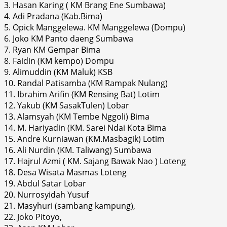
3. Hasan Karing ( KM Brang Ene Sumbawa)
4. Adi Pradana (Kab.Bima)
5. Opick Manggelewa. KM Manggelewa (Dompu)
6. Joko KM Panto daeng Sumbawa
7. Ryan KM Gempar Bima
8. Faidin (KM kempo) Dompu
9. Alimuddin (KM Maluk) KSB
10. Randal Patisamba (KM Rampak Nulang)
11. Ibrahim Arifin (KM Rensing Bat) Lotim
12. Yakub (KM SasakTulen) Lobar
13. Alamsyah (KM Tembe Nggoli) Bima
14. M. Hariyadin (KM. Sarei Ndai Kota Bima
15. Andre Kurniawan (KM.Masbagik) Lotim
16. Ali Nurdin (KM. Taliwang) Sumbawa
17. Hajrul Azmi ( KM. Sajang Bawak Nao ) Loteng
18. Desa Wisata Masmas Loteng
19. Abdul Satar Lobar
20. Nurrosyidah Yusuf
21. Masyhuri (sambang kampung),
22. Joko Pitoyo,