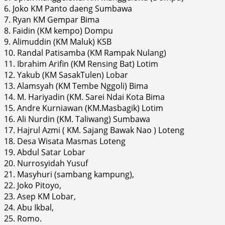
6. Joko KM Panto daeng Sumbawa
7. Ryan KM Gempar Bima
8. Faidin (KM kempo) Dompu
9. Alimuddin (KM Maluk) KSB
10. Randal Patisamba (KM Rampak Nulang)
11. Ibrahim Arifin (KM Rensing Bat) Lotim
12. Yakub (KM SasakTulen) Lobar
13. Alamsyah (KM Tembe Nggoli) Bima
14. M. Hariyadin (KM. Sarei Ndai Kota Bima
15. Andre Kurniawan (KM.Masbagik) Lotim
16. Ali Nurdin (KM. Taliwang) Sumbawa
17. Hajrul Azmi ( KM. Sajang Bawak Nao ) Loteng
18. Desa Wisata Masmas Loteng
19. Abdul Satar Lobar
20. Nurrosyidah Yusuf
21. Masyhuri (sambang kampung),
22. Joko Pitoyo,
23. Asep KM Lobar,
24. Abu Ikbal,
25. Romo.