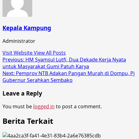
Kepala Kampung
Administrator
Visit Website
View All Posts
Post
Previous:
HM Syamsul Lutfi, Dua Dekade Kerja Nyata
untuk Masyarakat Gumi Patuh Karya
navigation
Next:
Pemprov NTB Adakan Pangan Murah di Dompu, Pj
Gubernur Serahkan Sembako
Leave a Reply
You must be
logged in
to post a comment.
Berita Terkait