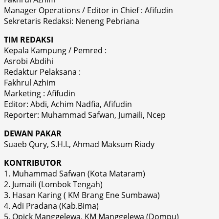
Manager Operations / Editor in Chief : Afifudin
Sekretaris Redaksi: Neneng Pebriana
TIM REDAKSI
Kepala Kampung / Pemred :
Asrobi Abdihi
Redaktur Pelaksana :
Fakhrul Azhim
Marketing : Afifudin
Editor: Abdi, Achim Nadfia, Afifudin
Reporter: Muhammad Safwan, Jumaili, Ncep
DEWAN PAKAR
Suaeb Qury, S.H.I., Ahmad Maksum Riady
KONTRIBUTOR
1. Muhammad Safwan (Kota Mataram)
2. Jumaili (Lombok Tengah)
3. Hasan Karing ( KM Brang Ene Sumbawa)
4. Adi Pradana (Kab.Bima)
5. Opick Manggelewa. KM Manggelewa (Dompu)