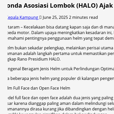
Honda Asosiasi Lombok (HALO) Ajak
Kepala Kampung
June 25, 2025
2 minutes read
Mataram – Kecelakaan bisa datang kapan saja dan di mana
sepeda motor. Dalam upaya meningkatkan kesadaran ini
memahami pentingnya penggunaan helm yang tepat demi 
“Helm bukan sekadar pelengkap, melainkan perisai utama
keamanan adalah langkah pertama untuk memastikan perl
ungkap Rano Presidium HALO.
Mengenal Beragam Jenis Helm untuk Perlindungan Optima
Ada beberapa jenis helm yang populer di kalangan peng
Helm Full Face dan Open Face Helm
Model full face dan open face adalah dua jenis yang pali
besar karena dianggap paling aman dalam melindungi sel
keamanannya dirasa kurang jika dibandingkan dengan helm