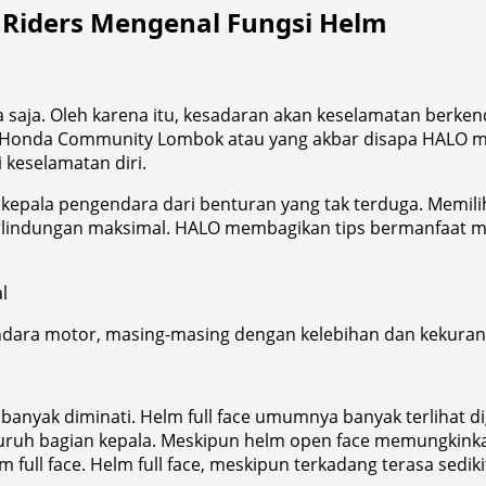
 Riders Mengenal Fungsi Helm
 saja. Oleh karena itu, kesadaran akan keselamatan berken
, Honda Community Lombok atau yang akbar disapa HALO 
keselamatan diri.
 kepala pengendara dari benturan yang tak terduga. Memil
indungan maksimal. HALO membagikan tips bermanfaat men
l
endara motor, masing-masing dengan kelebihan dan kekura
ng banyak diminati. Helm full face umumnya banyak terliha
uruh bagian kepala. Meskipun helm open face memungkinkan
 full face. Helm full face, meskipun terkadang terasa sed