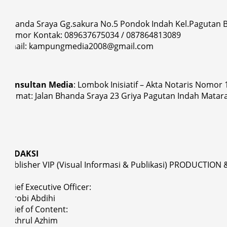
Jl.Banda Sraya Gg.sakura No.5 Pondok Indah Kel.Pagutan
Nomor Kontak: 089637675034 / 087864813089
Email: kampungmedia2008@gmail.com
Konsultan Media
: Lombok Inisiatif – Akta Notaris Nomor
Alamat: Jalan Bhanda Sraya 23 Griya Pagutan Indah Matar
REDAKSI
Publisher VIP (Visual Informasi & Publikasi) PRODUCTION 
Chief Executive Officer:
Asrobi Abdihi
Chief of Content:
Fakhrul Azhim