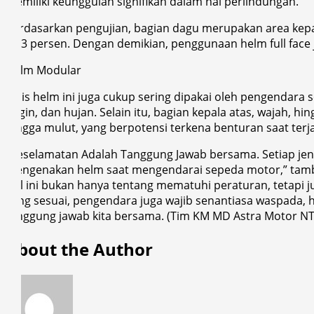
memiliki keunggulan signifikan dalam hal perlindungan.
Berdasarkan pengujian, bagian dagu merupakan area kepal
18,3 persen. Dengan demikian, penggunaan helm full face
Helm Modular
Jenis helm ini juga cukup sering dipakai oleh pengendar
angin, dan hujan. Selain itu, bagian kepala atas, wajah, 
hingga mulut, yang berpotensi terkena benturan saat terja
“Keselamatan Adalah Tanggung Jawab bersama. Setiap jeni
mengenakan helm saat mengendarai sepeda motor,” tam
Hal ini bukan hanya tentang mematuhi peraturan, tetapi j
yang sesuai, pengendara juga wajib senantiasa waspada, hat
tanggung jawab kita bersama. (Tim KM MD Astra Motor NT
About the Author