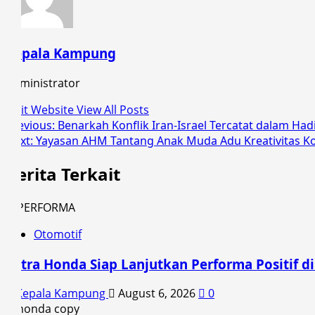
Kepala Kampung
Administrator
Visit Website
View All Posts
Post
Previous:
Benarkah Konflik Iran-Israel Tercatat dalam Had
Next:
Yayasan AHM Tantang Anak Muda Adu Kreativitas K
navigation
Berita Terkait
Otomotif
Astra Honda Siap Lanjutkan Performa Positif 
Kepala Kampung
August 6, 2026
0