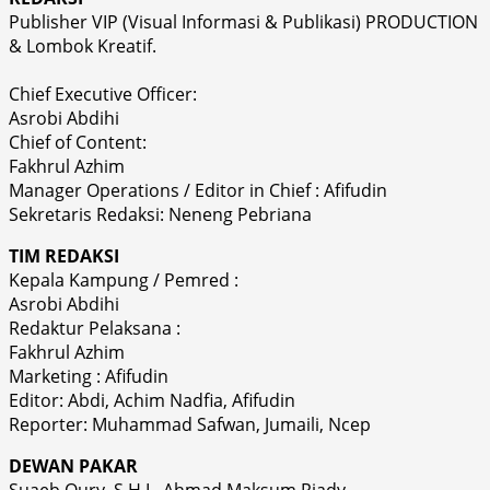
Publisher VIP (Visual Informasi & Publikasi) PRODUCTION
& Lombok Kreatif.
Chief Executive Officer:
Asrobi Abdihi
Chief of Content:
Fakhrul Azhim
Manager Operations / Editor in Chief : Afifudin
Sekretaris Redaksi: Neneng Pebriana
TIM REDAKSI
Kepala Kampung / Pemred :
Asrobi Abdihi
Redaktur Pelaksana :
Fakhrul Azhim
Marketing : Afifudin
Editor: Abdi, Achim Nadfia, Afifudin
Reporter: Muhammad Safwan, Jumaili, Ncep
DEWAN PAKAR
Suaeb Qury, S.H.I., Ahmad Maksum Riady