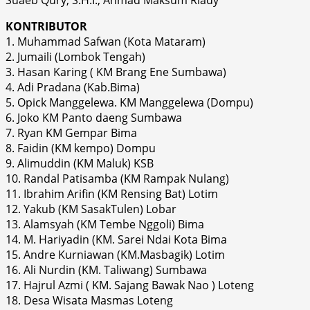
KONTRIBUTOR
1. Muhammad Safwan (Kota Mataram)
2. Jumaili (Lombok Tengah)
3. Hasan Karing ( KM Brang Ene Sumbawa)
4. Adi Pradana (Kab.Bima)
5. Opick Manggelewa. KM Manggelewa (Dompu)
6. Joko KM Panto daeng Sumbawa
7. Ryan KM Gempar Bima
8. Faidin (KM kempo) Dompu
9. Alimuddin (KM Maluk) KSB
10. Randal Patisamba (KM Rampak Nulang)
11. Ibrahim Arifin (KM Rensing Bat) Lotim
12. Yakub (KM SasakTulen) Lobar
13. Alamsyah (KM Tembe Nggoli) Bima
14. M. Hariyadin (KM. Sarei Ndai Kota Bima
15. Andre Kurniawan (KM.Masbagik) Lotim
16. Ali Nurdin (KM. Taliwang) Sumbawa
17. Hajrul Azmi ( KM. Sajang Bawak Nao ) Loteng
18. Desa Wisata Masmas Loteng