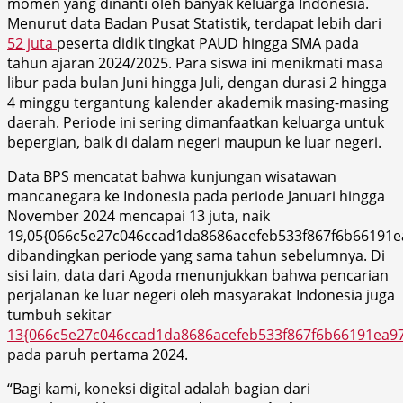
momen yang dinanti oleh banyak keluarga Indonesia.
Menurut data Badan Pusat Statistik, terdapat lebih dari
52 juta
peserta didik tingkat PAUD hingga SMA pada
tahun ajaran 2024/2025. Para siswa ini menikmati masa
libur pada bulan Juni hingga Juli, dengan durasi 2 hingga
4 minggu tergantung kalender akademik masing-masing
daerah. Periode ini sering dimanfaatkan keluarga untuk
bepergian, baik di dalam negeri maupun ke luar negeri.
Data BPS mencatat bahwa kunjungan wisatawan
mancanegara ke Indonesia pada periode Januari hingga
November 2024 mencapai 13 juta, naik
19,05{066c5e27c046ccad1da8686acefeb533f867f6b66191e
dibandingkan periode yang sama tahun sebelumnya. Di
sisi lain, data dari Agoda menunjukkan bahwa pencarian
perjalanan ke luar negeri oleh masyarakat Indonesia juga
tumbuh sekitar
13{066c5e27c046ccad1da8686acefeb533f867f6b66191ea9
pada paruh pertama 2024.
“Bagi kami, koneksi digital adalah bagian dari