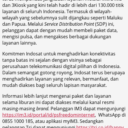
dan 3Kiosk yang kini telah hadir di lebih dari 130.000 titik
layanan di seluruh Indonesia. Termasuk di wilayah-
wilayah yang sebelumnya sulit dijangkau seperti Maluku
dan Papua. Melalui
Service Distribution Point
(SDP) ini,
pelanggan dapat dengan mudah membeli paket data,
mengisi pulsa, dan mengakses berbagai dukungan
layanan lainnya.
Komitmen Indosat untuk menghadirkan konektivitas
tanpa batas ini sejalan dengan visinya sebagai
perusahaan telekomunikasi digital pilihan di Indonesia.
Dalam semangat gotong royong, Indosat terus berupaya
menghadirkan layanan yang relevan, bermanfaat, dan
mudah diakses bagi seluruh lapisan masyarakat.
Informasi lebih lanjut mengenai paket dan layanan
selama liburan ini dapat diakses melalui kanal resmi
masing-masing
brand.
Pelanggan IM3 dapat mengunjungi
https://im3.id/portal/id/psfreedominternet
, WhatsApp di
0855 1000 185, atau aplikasi myIM3. Sedangkan
pelanggan Tri dapat mengunjungi
https://tri.co.id/happy
,