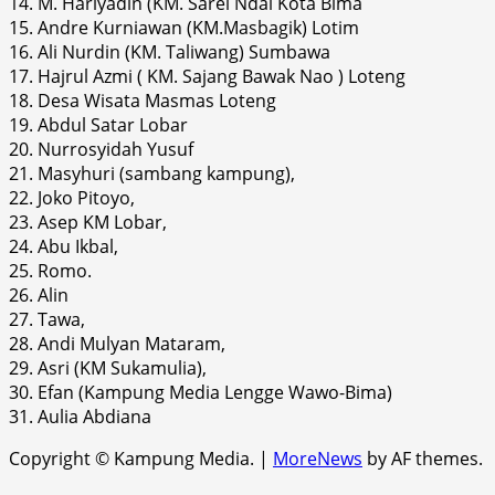
14. M. Hariyadin (KM. Sarei Ndai Kota Bima
15. Andre Kurniawan (KM.Masbagik) Lotim
16. Ali Nurdin (KM. Taliwang) Sumbawa
17. Hajrul Azmi ( KM. Sajang Bawak Nao ) Loteng
18. Desa Wisata Masmas Loteng
19. Abdul Satar Lobar
20. Nurrosyidah Yusuf
21. Masyhuri (sambang kampung),
22. Joko Pitoyo,
23. Asep KM Lobar,
24. Abu Ikbal,
25. Romo.
26. Alin
27. Tawa,
28. Andi Mulyan Mataram,
29. Asri (KM Sukamulia),
30. Efan (Kampung Media Lengge Wawo-Bima)
31. Aulia Abdiana
Copyright © Kampung Media.
|
MoreNews
by AF themes.