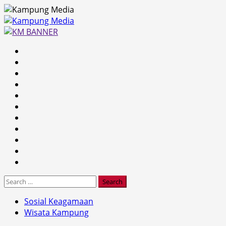
Skip
to
content
Primary
Menu
Search
for:
Sosial Keagamaan
Wisata Kampung