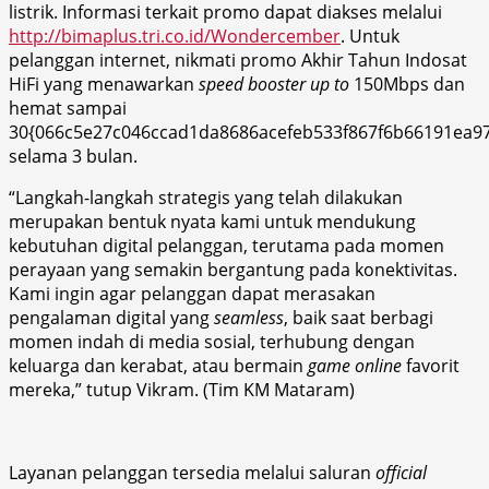
listrik. Informasi terkait promo dapat diakses melalui
http://bimaplus.tri.co.id/Wondercember
. Untuk
pelanggan internet, nikmati promo Akhir Tahun Indosat
HiFi yang menawarkan
speed booster up to
150Mbps dan
hemat sampai
30{066c5e27c046ccad1da8686acefeb533f867f6b66191ea9
selama 3 bulan.
“Langkah-langkah strategis yang telah dilakukan
merupakan bentuk nyata kami untuk mendukung
kebutuhan digital pelanggan, terutama pada momen
perayaan yang semakin bergantung pada konektivitas.
Kami ingin agar pelanggan dapat merasakan
pengalaman digital yang
seamless
, baik saat berbagi
momen indah di media sosial, terhubung dengan
keluarga dan kerabat, atau bermain
game online
favorit
mereka,” tutup Vikram. (Tim KM Mataram)
Layanan pelanggan tersedia melalui saluran
official