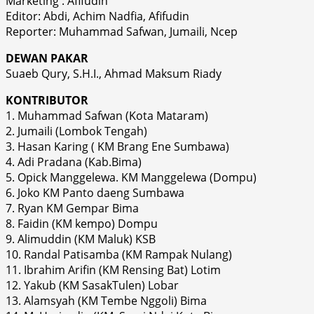
Marketing : Afifudin
Editor: Abdi, Achim Nadfia, Afifudin
Reporter: Muhammad Safwan, Jumaili, Ncep
DEWAN PAKAR
Suaeb Qury, S.H.I., Ahmad Maksum Riady
KONTRIBUTOR
1. Muhammad Safwan (Kota Mataram)
2. Jumaili (Lombok Tengah)
3. Hasan Karing ( KM Brang Ene Sumbawa)
4. Adi Pradana (Kab.Bima)
5. Opick Manggelewa. KM Manggelewa (Dompu)
6. Joko KM Panto daeng Sumbawa
7. Ryan KM Gempar Bima
8. Faidin (KM kempo) Dompu
9. Alimuddin (KM Maluk) KSB
10. Randal Patisamba (KM Rampak Nulang)
11. Ibrahim Arifin (KM Rensing Bat) Lotim
12. Yakub (KM SasakTulen) Lobar
13. Alamsyah (KM Tembe Nggoli) Bima