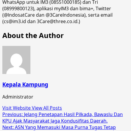
WhatsApp untuk IM3 (08551000185) dan Tri
(08999800123), aplikasi myIM3 dan bima+, Twitter
(@IndosatCare dan @3CareIndonesia), serta email
(cs@im3.id dan 3Care@three.co.id.)
About the Author
Kepala Kampung
Administrator
Visit Website
View All Posts
Post
Previous:
Jelang Penetapan Hasil Pilkada, Bawaslu Dan
KPU Ajak Masyarakat Jaga Kondusifitas Daerah.
navigation
Next:
ASN Yang Memasuki Masa Purna Tugas Tetap