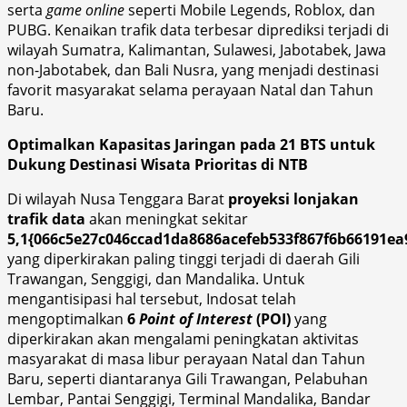
serta
game online
seperti Mobile Legends, Roblox, dan
PUBG. Kenaikan trafik data terbesar diprediksi terjadi di
wilayah Sumatra, Kalimantan, Sulawesi, Jabotabek, Jawa
non-Jabotabek, dan Bali Nusra, yang menjadi destinasi
favorit masyarakat selama perayaan Natal dan Tahun
Baru.
Optimalkan Kapasitas Jaringan pada 21 BTS untuk
Dukung Destinasi Wisata Prioritas di NTB
Di wilayah Nusa Tenggara Barat
proyeksi lonjakan
trafik data
akan meningkat sekitar
5,1{066c5e27c046ccad1da8686acefeb533f867f6b66191ea
yang diperkirakan paling tinggi terjadi di daerah Gili
Trawangan, Senggigi, dan Mandalika. Untuk
mengantisipasi hal tersebut, Indosat telah
mengoptimalkan
6
Point of Interest
(POI)
yang
diperkirakan akan mengalami peningkatan aktivitas
masyarakat di masa libur perayaan Natal dan Tahun
Baru, seperti diantaranya Gili Trawangan, Pelabuhan
Lembar, Pantai Senggigi, Terminal Mandalika, Bandar