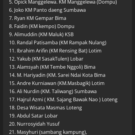
5. Opick Manggelewa. KM Manggelewa (Dompu)
6. Joko KM Panto daeng Sumbawa
7. Ryan KM Gempar Bima
8. Faidin (KM kempo) Dompu
9. Alimuddin (KM Maluk) KSB
10. Randal Patisamba (KM Rampak Nulang)
11. Ibrahim Arifin (KM Rensing Bat) Lotim
12. Yakub (KM SasakTulen) Lobar
13. Alamsyah (KM Tembe Nggoli) Bima
14. M. Hariyadin (KM. Sarei Ndai Kota Bima
15. Andre Kurniawan (KM.Masbagik) Lotim
16. Ali Nurdin (KM. Taliwang) Sumbawa
17. Hajrul Azmi ( KM. Sajang Bawak Nao ) Loteng
18. Desa Wisata Masmas Loteng
19. Abdul Satar Lobar
20. Nurrosyidah Yusuf
21. Masyhuri (sambang kampung),