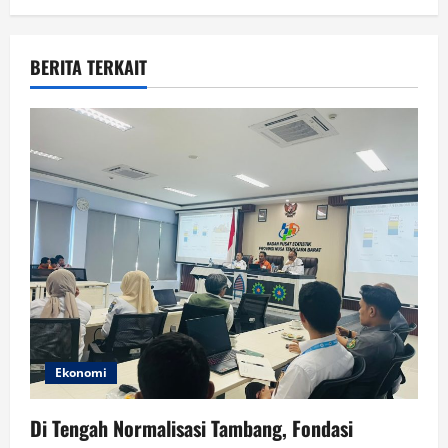
a
v
BERITA TERKAIT
i
g
a
t
i
o
n
Ekonomi
Di Tengah Normalisasi Tambang, Fondasi