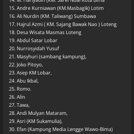
14. M. Hariyadin (KM. Sarei Ndai Kota Bima
15. Andre Kurniawan (KM.Masbagik) Lotim
16. Ali Nurdin (KM. Taliwang) Sumbawa
17. Hajrul Azmi ( KM. Sajang Bawak Nao ) Loteng
18. Desa Wisata Masmas Loteng
19. Abdul Satar Lobar
20. Nurrosyidah Yusuf
21. Masyhuri (sambang kampung),
22. Joko Pitoyo,
23. Asep KM Lobar,
24. Abu Ikbal,
25. Romo.
26. Alin
27. Tawa,
28. Andi Mulyan Mataram,
29. Asri (KM Sukamulia),
30. Efan (Kampung Media Lengge Wawo-Bima)