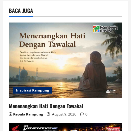
t
BACA JUGA
i
o
n
Inspirasi Kampung
Menenangkan Hati Dengan Tawakal
Kepala Kampung
August 9, 2026
0