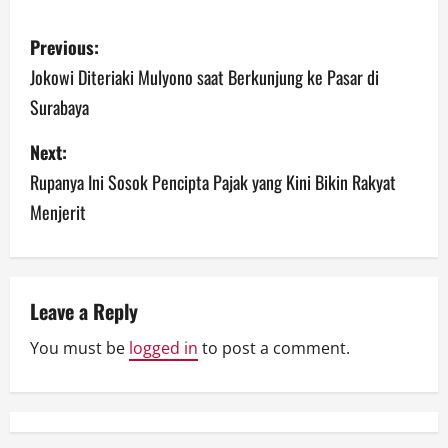
P
Previous:
o
Jokowi Diteriaki Mulyono saat Berkunjung ke Pasar di
Surabaya
s
Next:
t
Rupanya Ini Sosok Pencipta Pajak yang Kini Bikin Rakyat
n
Menjerit
a
v
Leave a Reply
i
You must be
logged in
to post a comment.
g
a