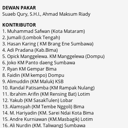
DEWAN PAKAR
Suaeb Qury, S.H.I., Ahmad Maksum Riady
KONTRIBUTOR
1. Muhammad Safwan (Kota Mataram)
2. Jumaili (Lombok Tengah)
3. Hasan Karing ( KM Brang Ene Sumbawa)
4. Adi Pradana (Kab.Bima)
5. Opick Manggelewa. KM Manggelewa (Dompu)
6. Joko KM Panto daeng Sumbawa
7. Ryan KM Gempar Bima
8. Faidin (KM kempo) Dompu
9. Alimuddin (KM Maluk) KSB
10. Randal Patisamba (KM Rampak Nulang)
11. Ibrahim Arifin (KM Rensing Bat) Lotim
12. Yakub (KM SasakTulen) Lobar
13. Alamsyah (KM Tembe Nggoli) Bima
14. M. Hariyadin (KM. Sarei Ndai Kota Bima
15. Andre Kurniawan (KM.Masbagik) Lotim
16. Ali Nurdin (KM. Taliwang) Sumbawa