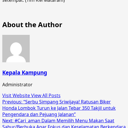
About the Author
Kepala Kampung
Administrator
Visit Website
View All Posts
Post
Previous:
“Serbu Simpang Sriwijaya! Ratusan Biker
Honda Lombok Turun ke Jalan Tebar 350 Takjil untuk
navigation
Pengendara dan Pejuang Jalanan”
Next:
#Cari_aman Dalam Memilih Menu Makan Saat
Sahur/Berbuka Agar Fokus dan Keselamatan Berkendara