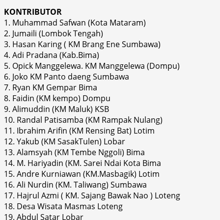
KONTRIBUTOR
1. Muhammad Safwan (Kota Mataram)
2. Jumaili (Lombok Tengah)
3. Hasan Karing ( KM Brang Ene Sumbawa)
4. Adi Pradana (Kab.Bima)
5. Opick Manggelewa. KM Manggelewa (Dompu)
6. Joko KM Panto daeng Sumbawa
7. Ryan KM Gempar Bima
8. Faidin (KM kempo) Dompu
9. Alimuddin (KM Maluk) KSB
10. Randal Patisamba (KM Rampak Nulang)
11. Ibrahim Arifin (KM Rensing Bat) Lotim
12. Yakub (KM SasakTulen) Lobar
13. Alamsyah (KM Tembe Nggoli) Bima
14. M. Hariyadin (KM. Sarei Ndai Kota Bima
15. Andre Kurniawan (KM.Masbagik) Lotim
16. Ali Nurdin (KM. Taliwang) Sumbawa
17. Hajrul Azmi ( KM. Sajang Bawak Nao ) Loteng
18. Desa Wisata Masmas Loteng
19. Abdul Satar Lobar