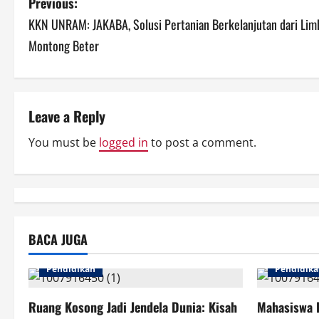
P
Previous:
KKN UNRAM: JAKABA, Solusi Pertanian Berkelanjutan dari Lim
o
Montong Beter
s
t
Leave a Reply
n
You must be
logged in
to post a comment.
a
v
i
g
BACA JUGA
a
Pendidikan
Pendidik
t
Ruang Kosong Jadi Jendela Dunia: Kisah
Mahasiswa 