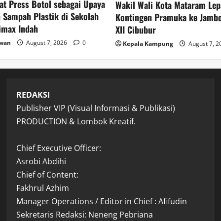
at Press Botol sebagai Upaya
Wakil Wali Kota Mataram Lep
 Sampah Plastik di Sekolah
Kontingen Pramuka ke Jambo
imax Indah
XII Cibubur
awan
August 7, 2026
0
Kepala Kampung
August 7, 
REDAKSI
Publisher VIP (Visual Informasi & Publikasi)
PRODUCTION & Lombok Kreatif.
Chief Executive Officer:
Asrobi Abdihi
Chief of Content:
Fakhrul Azhim
Manager Operations / Editor in Chief : Afifudin
Sekretaris Redaksi: Neneng Pebriana