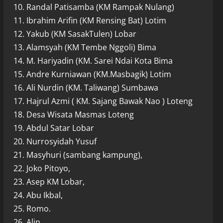
10. Randal Patisamba (KM Rampak Nulang)
11. Ibrahim Arifin (KM Rensing Bat) Lotim
12. Yakub (KM SasakTulen) Lobar
13. Alamsyah (KM Tembe Nggoli) Bima
14. M. Hariyadin (KM. Sarei Ndai Kota Bima
15. Andre Kurniawan (KM.Masbagik) Lotim
16. Ali Nurdin (KM. Taliwang) Sumbawa
17. Hajrul Azmi ( KM. Sajang Bawak Nao ) Loteng
18. Desa Wisata Masmas Loteng
19. Abdul Satar Lobar
20. Nurrosyidah Yusuf
21. Masyhuri (sambang kampung),
22. Joko Pitoyo,
23. Asep KM Lobar,
24. Abu Ikbal,
25. Romo.
26. Alin