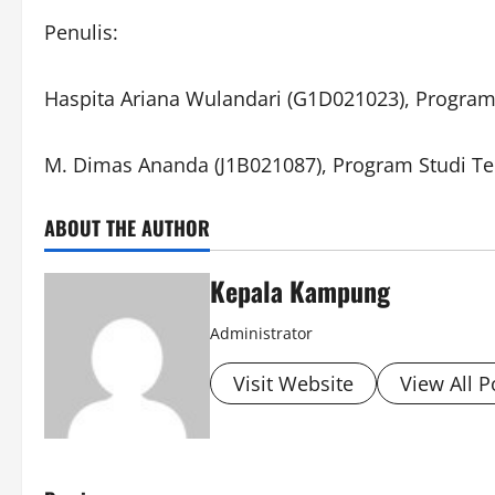
Penulis:
Haspita Ariana Wulandari (G1D021023), Program
M. Dimas Ananda (J1B021087), Program Studi Tek
ABOUT THE AUTHOR
Kepala Kampung
Administrator
Visit Website
View All P