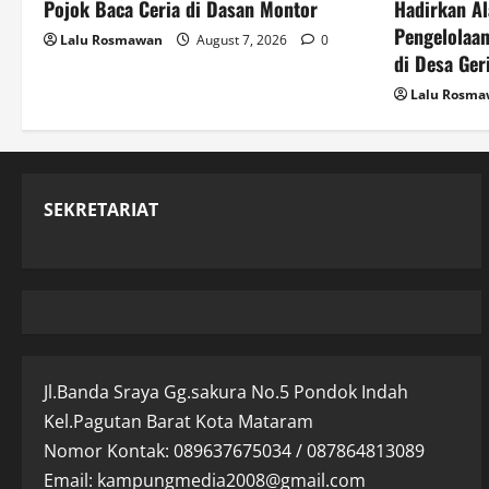
Pojok Baca Ceria di Dasan Montor
Hadirkan Al
i
Pengelolaan
Lalu Rosmawan
August 7, 2026
0
o
di Desa Ger
Lalu Rosm
n
SEKRETARIAT
Jl.Banda Sraya Gg.sakura No.5 Pondok Indah
Kel.Pagutan Barat Kota Mataram
Nomor Kontak: 089637675034 / 087864813089
Email: kampungmedia2008@gmail.com