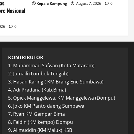
as
Kepala Kampung
August 7, 2026
0
re Nasional
2026
0
KONTRIBUTOR
1. Muhammad Safwan (Kota Mataram)
2. Jumaili (Lombok Tengah)
3. Hasan Karing ( KM Brang Ene Sumbawa)
4. Adi Pradana (Kab.Bima)
5. Opick Manggelewa. KM Manggelewa (Dompu)
6. Joko KM Panto daeng Sumbawa
7. Ryan KM Gempar Bima
8. Faidin (KM kempo) Dompu
9. Alimuddin (KM Maluk) KSB