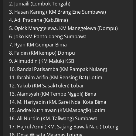
2. Jumaili (Lombok Tengah)
3. Hasan Karing ( KM Brang Ene Sumbawa)
4. Adi Pradana (Kab.Bima)
5. Opick Manggelewa. KM Manggelewa (Dompu)
6. Joko KM Panto daeng Sumbawa
7. Ryan KM Gempar Bima
8. Faidin (KM kempo) Dompu
9. Alimuddin (KM Maluk) KSB
10. Randal Patisamba (KM Rampak Nulang)
11. Ibrahim Arifin (KM Rensing Bat) Lotim
12. Yakub (KM SasakTulen) Lobar
13. Alamsyah (KM Tembe Nggoli) Bima
14. M. Hariyadin (KM. Sarei Ndai Kota Bima
15. Andre Kurniawan (KM.Masbagik) Lotim
16. Ali Nurdin (KM. Taliwang) Sumbawa
17. Hajrul Azmi ( KM. Sajang Bawak Nao ) Loteng
18. Desa Wisata Masmas Loteng