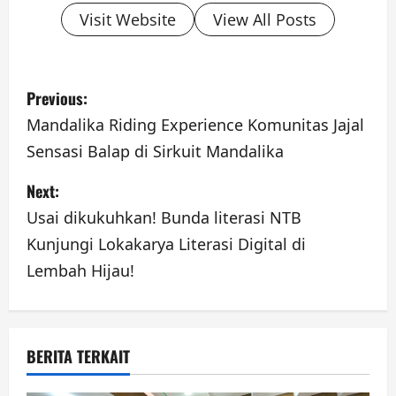
Visit Website
View All Posts
P
Previous:
o
Mandalika Riding Experience Komunitas Jajal
Sensasi Balap di Sirkuit Mandalika
s
Next:
t
Usai dikukuhkan! Bunda literasi NTB
n
Kunjungi Lokakarya Literasi Digital di
a
Lembah Hijau!
v
i
BERITA TERKAIT
g