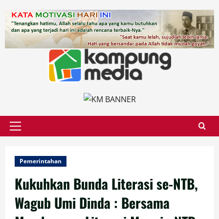
Skip
to
content
Primary
Menu
Pemerintahan
Kukuhkan Bunda Literasi se-NTB,
Wagub Umi Dinda : Bersama