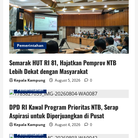
a
t
i
o
Pemerintahan
n
Semarak HUT RI 81, Hajatkan Pemprov NTB
Lebih Dekat dengan Masyarakat
Kepala Kampung
August 5, 2026
0
Pemerintahan
DPD RI Kawal Program Prioritas NTB, Serap
Aspirasi untuk Diperjuangkan di Pusat
Kepala Kampung
August 4, 2026
0
Pemerintahan