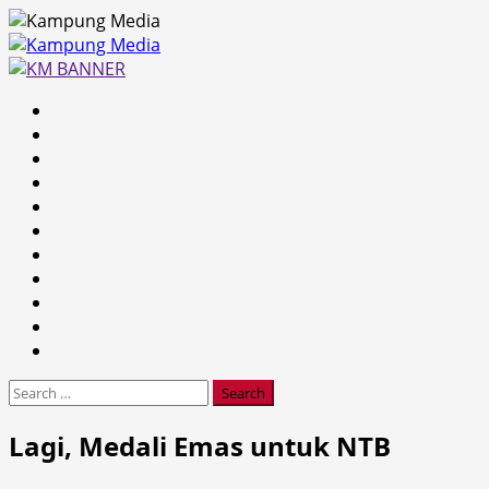
Skip
to
content
Primary
Menu
Search
for:
Lagi, Medali Emas untuk NTB