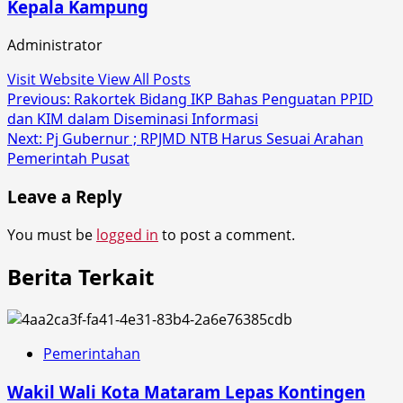
Kepala Kampung
Administrator
Visit Website
View All Posts
Post
Previous:
Rakortek Bidang IKP Bahas Penguatan PPID
dan KIM dalam Diseminasi Informasi
navigation
Next:
Pj Gubernur ; RPJMD NTB Harus Sesuai Arahan
Pemerintah Pusat
Leave a Reply
You must be
logged in
to post a comment.
Berita Terkait
Pemerintahan
Wakil Wali Kota Mataram Lepas Kontingen