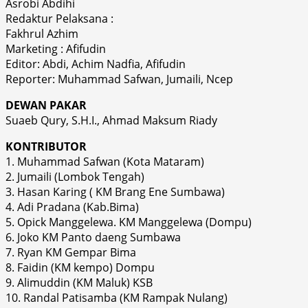
Asrobi Abdihi
Redaktur Pelaksana :
Fakhrul Azhim
Marketing : Afifudin
Editor: Abdi, Achim Nadfia, Afifudin
Reporter: Muhammad Safwan, Jumaili, Ncep
DEWAN PAKAR
Suaeb Qury, S.H.I., Ahmad Maksum Riady
KONTRIBUTOR
1. Muhammad Safwan (Kota Mataram)
2. Jumaili (Lombok Tengah)
3. Hasan Karing ( KM Brang Ene Sumbawa)
4. Adi Pradana (Kab.Bima)
5. Opick Manggelewa. KM Manggelewa (Dompu)
6. Joko KM Panto daeng Sumbawa
7. Ryan KM Gempar Bima
8. Faidin (KM kempo) Dompu
9. Alimuddin (KM Maluk) KSB
10. Randal Patisamba (KM Rampak Nulang)