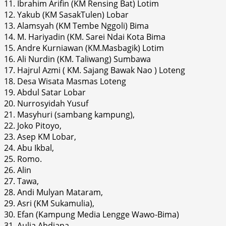
11. Ibrahim Arifin (KM Rensing Bat) Lotim
12. Yakub (KM SasakTulen) Lobar
13. Alamsyah (KM Tembe Nggoli) Bima
14. M. Hariyadin (KM. Sarei Ndai Kota Bima
15. Andre Kurniawan (KM.Masbagik) Lotim
16. Ali Nurdin (KM. Taliwang) Sumbawa
17. Hajrul Azmi ( KM. Sajang Bawak Nao ) Loteng
18. Desa Wisata Masmas Loteng
19. Abdul Satar Lobar
20. Nurrosyidah Yusuf
21. Masyhuri (sambang kampung),
22. Joko Pitoyo,
23. Asep KM Lobar,
24. Abu Ikbal,
25. Romo.
26. Alin
27. Tawa,
28. Andi Mulyan Mataram,
29. Asri (KM Sukamulia),
30. Efan (Kampung Media Lengge Wawo-Bima)
31. Aulia Abdiana