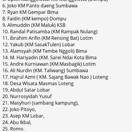
6. Joko KM Panto daeng Sumbawa
7. Ryan KM Gempar Bima
8. Faidin (KM kempo) Dompu
9. Alimuddin (KM Maluk) KSB
10. Randal Patisamba (KM Rampak Nulang)
11. Ibrahim Arifin (KM Rensing Bat) Lotim
12. Yakub (KM SasakTulen) Lobar
13. Alamsyah (KM Tembe Nggoli) Bima
14. M. Hariyadin (KM. Sarei Ndai Kota Bima
15. Andre Kurniawan (KM.Masbagik) Lotim
16. Ali Nurdin (KM. Taliwang) Sumbawa
17. Hajrul Azmi ( KM. Sajang Bawak Nao ) Loteng
18. Desa Wisata Masmas Loteng
19. Abdul Satar Lobar
20. Nurrosyidah Yusuf
21. Masyhuri (sambang kampung),
22. Joko Pitoyo,
23. Asep KM Lobar,
24. Abu Ikbal,
25. Romo.