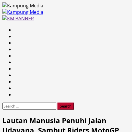
Skip
to
content
Primary
Menu
Search
for:
Lautan Manusia Penuhi Jalan
Udayana, Sambut Riders MotoGP