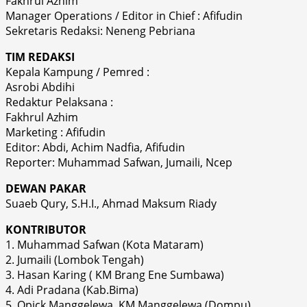
Fakhrul Azhim
Manager Operations / Editor in Chief : Afifudin
Sekretaris Redaksi: Neneng Pebriana
TIM REDAKSI
Kepala Kampung / Pemred :
Asrobi Abdihi
Redaktur Pelaksana :
Fakhrul Azhim
Marketing : Afifudin
Editor: Abdi, Achim Nadfia, Afifudin
Reporter: Muhammad Safwan, Jumaili, Ncep
DEWAN PAKAR
Suaeb Qury, S.H.I., Ahmad Maksum Riady
KONTRIBUTOR
1. Muhammad Safwan (Kota Mataram)
2. Jumaili (Lombok Tengah)
3. Hasan Karing ( KM Brang Ene Sumbawa)
4. Adi Pradana (Kab.Bima)
5. Opick Manggelewa. KM Manggelewa (Dompu)