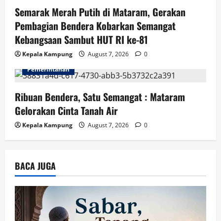
n
Semarak Merah Putih di Mataram, Gerakan
Pembagian Bendera Kobarkan Semangat
Kebangsaan Sambut HUT RI ke-81
Kepala Kampung
August 7, 2026
0
Pemerintahan
Ribuan Bendera, Satu Semangat : Mataram
Gelorakan Cinta Tanah Air
Kepala Kampung
August 7, 2026
0
BACA JUGA