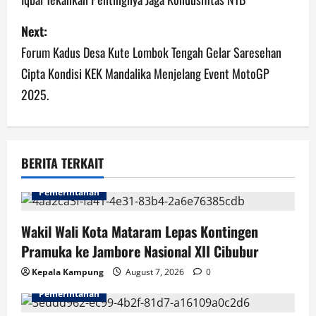
s
Next:
t
Forum Kadus Desa Kute Lombok Tengah Gelar Saresehan
n
Cipta Kondisi KEK Mandalika Menjelang Event MotoGP
a
2025.
v
i
BERITA TERKAIT
g
Pemerintahan
a
Wakil Wali Kota Mataram Lepas Kontingen
t
Pramuka ke Jambore Nasional XII Cibubur
i
Kepala Kampung
August 7, 2026
0
Pemerintahan
o