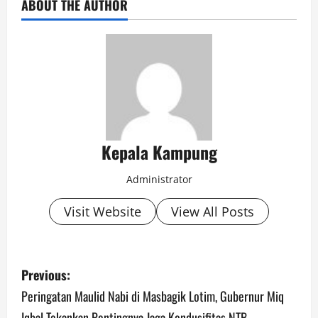
ABOUT THE AUTHOR
Kepala Kampung
Administrator
Visit Website
View All Posts
P
Previous:
o
Peringatan Maulid Nabi di Masbagik Lotim, Gubernur Miq
Iqbal Tekankan Pentingnya Jaga Kondusifitas NTB