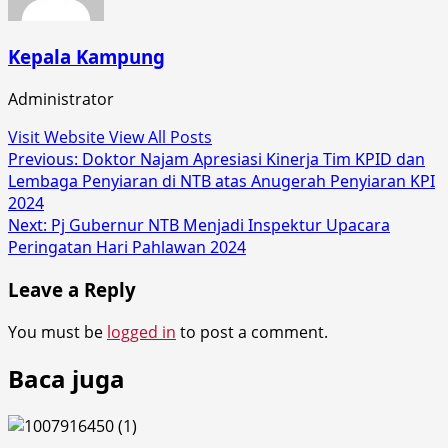
Kepala Kampung
Administrator
Visit Website
View All Posts
Post
Previous:
Doktor Najam Apresiasi Kinerja Tim KPID dan
Lembaga Penyiaran di NTB atas Anugerah Penyiaran KPI
navigation
2024
Next:
Pj Gubernur NTB Menjadi Inspektur Upacara
Peringatan Hari Pahlawan 2024
Leave a Reply
You must be
logged in
to post a comment.
Baca juga