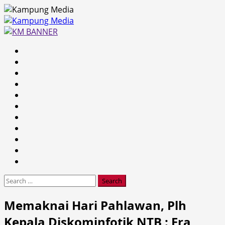
Skip
to
content
Primary
Menu
Search
for:
Memaknai Hari Pahlawan, Plh
Kepala Diskominfotik NTB : Era