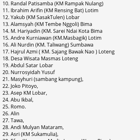
10. Randal Patisamba (KM Rampak Nulang)
11. Ibrahim Arifin (KM Rensing Bat) Lotim
12. Yakub (KM SasakTulen) Lobar
13. Alamsyah (KM Tembe Nggoli) Bima
14. M. Hariyadin (KM. Sarei Ndai Kota Bima
15. Andre Kurniawan (KM.Masbagik) Lotim
16. Ali Nurdin (KM. Taliwang) Sumbawa
17. Hajrul Azmi ( KM. Sajang Bawak Nao ) Loteng
18. Desa Wisata Masmas Loteng
19. Abdul Satar Lobar
20. Nurrosyidah Yusuf
21. Masyhuri (sambang kampung),
22. Joko Pitoyo,
23. Asep KM Lobar,
24. Abu Ikbal,
25. Romo.
26. Alin
27. Tawa,
28. Andi Mulyan Mataram,
29. Asri (KM Sukamulia),