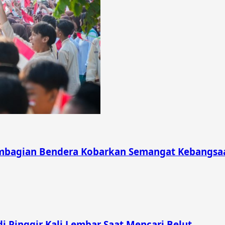
mbagian Bendera Kobarkan Semangat Kebangsaa
i Pinggir Kali Lembar Saat Mencari Belut