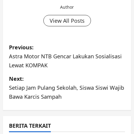
Author
View All Posts
P
Previous:
o
Astra Motor NTB Gencar Lakukan Sosialisasi
Lewat KOMPAK
s
Next:
t
Setiap Jam Pulang Sekolah, Siswa Siswi Wajib
n
Bawa Karcis Sampah
a
v
BERITA TERKAIT
i