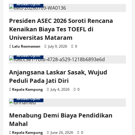
Artikel/Opini
g
Presiden ASEC 2026 Soroti Rencana
a
Kenaikan Biaya Tes TOEFL di
t
Universitas Mataram
i
Lalu Rosmawan
July 9, 2026
0
Artikel/Opini
o
n
Anjangsana Laskar Sasak, Wujud
Peduli Pada Jati Diri
Kepala Kampung
July 4, 2026
0
Artikel/Opini
Menabung Demi Biaya Pendidikan
Mahal
Kepala Kampung
June 26, 2026
0