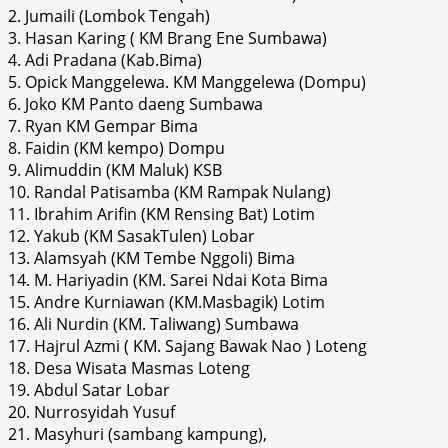
2. Jumaili (Lombok Tengah)
3. Hasan Karing ( KM Brang Ene Sumbawa)
4. Adi Pradana (Kab.Bima)
5. Opick Manggelewa. KM Manggelewa (Dompu)
6. Joko KM Panto daeng Sumbawa
7. Ryan KM Gempar Bima
8. Faidin (KM kempo) Dompu
9. Alimuddin (KM Maluk) KSB
10. Randal Patisamba (KM Rampak Nulang)
11. Ibrahim Arifin (KM Rensing Bat) Lotim
12. Yakub (KM SasakTulen) Lobar
13. Alamsyah (KM Tembe Nggoli) Bima
14. M. Hariyadin (KM. Sarei Ndai Kota Bima
15. Andre Kurniawan (KM.Masbagik) Lotim
16. Ali Nurdin (KM. Taliwang) Sumbawa
17. Hajrul Azmi ( KM. Sajang Bawak Nao ) Loteng
18. Desa Wisata Masmas Loteng
19. Abdul Satar Lobar
20. Nurrosyidah Yusuf
21. Masyhuri (sambang kampung),