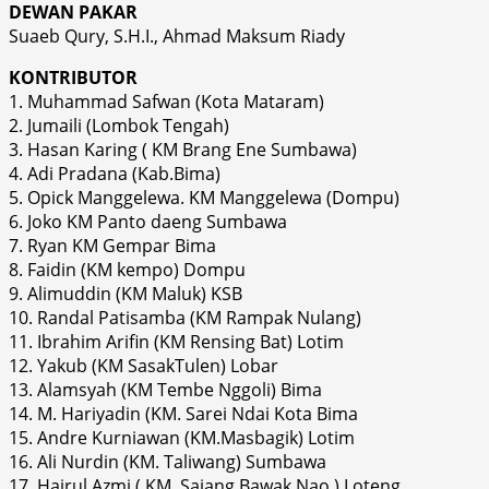
DEWAN PAKAR
Suaeb Qury, S.H.I., Ahmad Maksum Riady
KONTRIBUTOR
1. Muhammad Safwan (Kota Mataram)
2. Jumaili (Lombok Tengah)
3. Hasan Karing ( KM Brang Ene Sumbawa)
4. Adi Pradana (Kab.Bima)
5. Opick Manggelewa. KM Manggelewa (Dompu)
6. Joko KM Panto daeng Sumbawa
7. Ryan KM Gempar Bima
8. Faidin (KM kempo) Dompu
9. Alimuddin (KM Maluk) KSB
10. Randal Patisamba (KM Rampak Nulang)
11. Ibrahim Arifin (KM Rensing Bat) Lotim
12. Yakub (KM SasakTulen) Lobar
13. Alamsyah (KM Tembe Nggoli) Bima
14. M. Hariyadin (KM. Sarei Ndai Kota Bima
15. Andre Kurniawan (KM.Masbagik) Lotim
16. Ali Nurdin (KM. Taliwang) Sumbawa
17. Hajrul Azmi ( KM. Sajang Bawak Nao ) Loteng