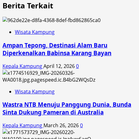
Berita Terkait
Wisata Kampung
Ampan Tepong, Destinasi Alam Baru
Diperkenalkan Babinsa Karang Bayan
Kepala Kampung
April 12, 2026
0
Wisata Kampung
Wastra NTB Menuju Panggung Dunia, Bunda
Sinta Dukung Pameran di Australia
Kepala Kampung
March 26, 2026
0