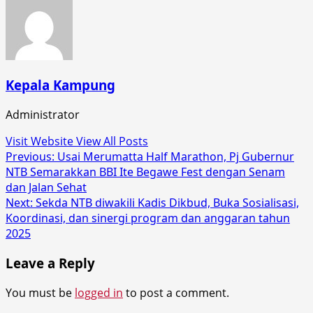
Kepala Kampung
Administrator
Visit Website
View All Posts
Post
Previous:
Usai Merumatta Half Marathon, Pj Gubernur
NTB Semarakkan BBI Ite Begawe Fest dengan Senam
navigation
dan Jalan Sehat
Next:
Sekda NTB diwakili Kadis Dikbud, Buka Sosialisasi,
Koordinasi, dan sinergi program dan anggaran tahun
2025
Leave a Reply
You must be
logged in
to post a comment.