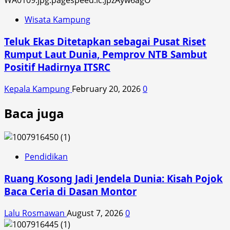
Wisata Kampung
Teluk Ekas Ditetapkan sebagai Pusat Riset
Rumput Laut Dunia, Pemprov NTB Sambut
Positif Hadirnya ITSRC
Kepala Kampung
February 20, 2026
0
Baca juga
Pendidikan
Ruang Kosong Jadi Jendela Dunia: Kisah Pojok
Baca Ceria di Dasan Montor
Lalu Rosmawan
August 7, 2026
0