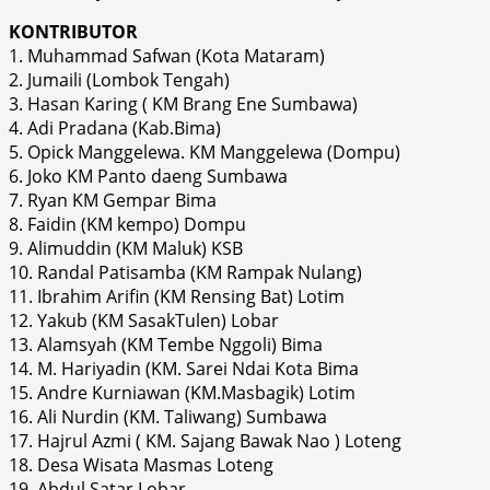
KONTRIBUTOR
1. Muhammad Safwan (Kota Mataram)
2. Jumaili (Lombok Tengah)
3. Hasan Karing ( KM Brang Ene Sumbawa)
4. Adi Pradana (Kab.Bima)
5. Opick Manggelewa. KM Manggelewa (Dompu)
6. Joko KM Panto daeng Sumbawa
7. Ryan KM Gempar Bima
8. Faidin (KM kempo) Dompu
9. Alimuddin (KM Maluk) KSB
10. Randal Patisamba (KM Rampak Nulang)
11. Ibrahim Arifin (KM Rensing Bat) Lotim
12. Yakub (KM SasakTulen) Lobar
13. Alamsyah (KM Tembe Nggoli) Bima
14. M. Hariyadin (KM. Sarei Ndai Kota Bima
15. Andre Kurniawan (KM.Masbagik) Lotim
16. Ali Nurdin (KM. Taliwang) Sumbawa
17. Hajrul Azmi ( KM. Sajang Bawak Nao ) Loteng
18. Desa Wisata Masmas Loteng
19. Abdul Satar Lobar