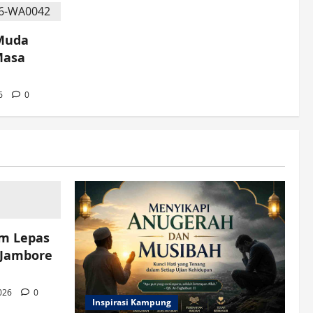
 Muda
Masa
26
0
am Lepas
 Jambore
2026
0
Inspirasi Kampung