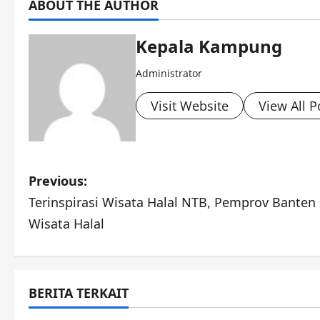
ABOUT THE AUTHOR
Kepala Kampung
Administrator
Visit Website
View All P
P
Previous:
Terinspirasi Wisata Halal NTB, Pemprov Banten
o
Wisata Halal
s
t
BERITA TERKAIT
n