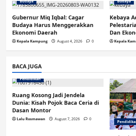
Budaya
Budaya
a
v
Gubernur Miq Iqbal: Cagar
Kebaya Ad
Budaya Harus Menggerakkan
Pelestar
i
Ekonomi Daerah
Dan Eko
g
Kepala Kampung
August 4, 2026
0
Kepala Ka
a
BACA JUGA
t
i
Pendidikan
o
Ruang Kosong Jadi Jendela
Dunia: Kisah Pojok Baca Ceria di
n
Dasan Montor
Lalu Rosmawan
August 7, 2026
0
Pendidik