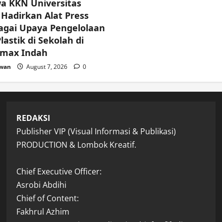
a KKN Universitas
Hadirkan Alat Press
agai Upaya Pengelolaan
astik di Sekolah di
imax Indah
awan
August 7, 2026
0
REDAKSI
Publisher VIP (Visual Informasi & Publikasi)
PRODUCTION & Lombok Kreatif.
Chief Executive Officer:
Asrobi Abdihi
Chief of Content:
Fakhrul Azhim