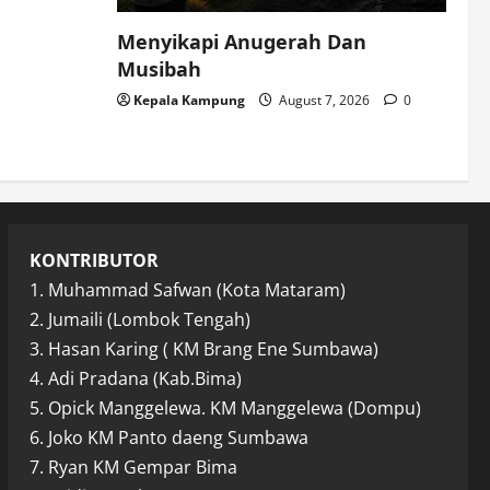
Menyikapi Anugerah Dan
Musibah
Kepala Kampung
August 7, 2026
0
KONTRIBUTOR
1. Muhammad Safwan (Kota Mataram)
2. Jumaili (Lombok Tengah)
3. Hasan Karing ( KM Brang Ene Sumbawa)
4. Adi Pradana (Kab.Bima)
5. Opick Manggelewa. KM Manggelewa (Dompu)
6. Joko KM Panto daeng Sumbawa
7. Ryan KM Gempar Bima