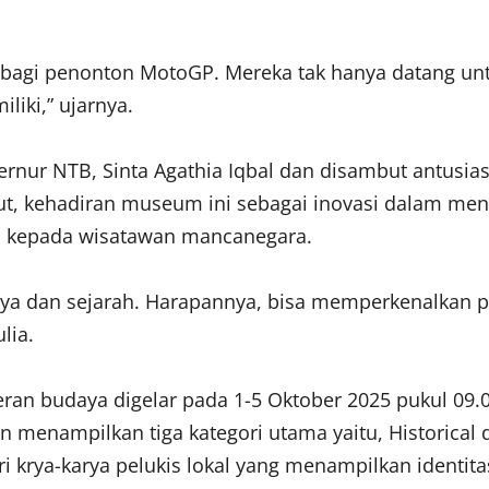
gi penonton MotoGP. Mereka tak hanya datang untuk
liki,” ujarnya.
ernur NTB, Sinta Agathia Iqbal dan disambut antusia
ut, kehadiran museum ini sebagai inovasi dalam me
B kepada wisatawan mancanegara.
daya dan sejarah. Harapannya, bisa memperkenalkan
lia.
an budaya digelar pada 1-5 Oktober 2025 pukul 09.00
 menampilkan tiga kategori utama yaitu, Historical
rya-karya pelukis lokal yang menampilkan identitas 