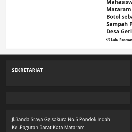
Mahasisw
Mataram 
Botol seb
Sampah Pl
Desa Ger
Lalu Rosm
SEKRETARIAT
Jl.Banda Sraya Gg.sakura No.5 Pondok Indah
Kel.Pagutan Barat Kota Mataram