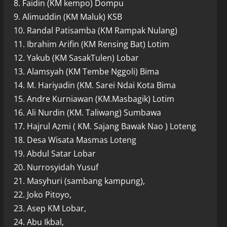
8. Faidin (KM kempo) Dompu
9. Alimuddin (KM Maluk) KSB
10. Randal Patisamba (KM Rampak Nulang)
11. Ibrahim Arifin (KM Rensing Bat) Lotim
12. Yakub (KM SasakTulen) Lobar
13. Alamsyah (KM Tembe Nggoli) Bima
14. M. Hariyadin (KM. Sarei Ndai Kota Bima
15. Andre Kurniawan (KM.Masbagik) Lotim
16. Ali Nurdin (KM. Taliwang) Sumbawa
17. Hajrul Azmi ( KM. Sajang Bawak Nao ) Loteng
18. Desa Wisata Masmas Loteng
19. Abdul Satar Lobar
20. Nurrosyidah Yusuf
21. Masyhuri (sambang kampung),
22. Joko Pitoyo,
23. Asep KM Lobar,
24. Abu Ikbal,