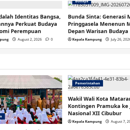
Budaya
alah Identitas Bangsa,
Bunda Sinta: Generasi
iannya Perkuat Budaya
Pringgasela Menenun 
nomi Perempuan
Depan Warisan Budaya
mpung
August 2, 2026
0
Kepala Kampung
July 26, 20
Pemerintahan
Wakil Wali Kota Matar
Kontingen Pramuka ke
Nasional XII Cibubur
an
Kepala Kampung
August 7, 