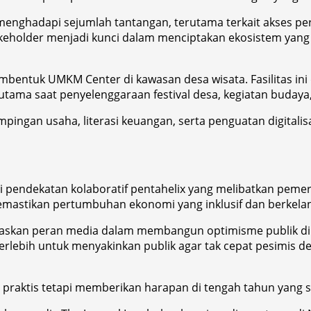
enghadapi sejumlah tantangan, terutama terkait akses perm
stakeholder menjadi kunci dalam menciptakan ekosistem yan
bentuk UMKM Center di kawasan desa wisata. Fasilitas ini
tama saat penyelenggaraan festival desa, kegiatan budaya,
pingan usaha, literasi keuangan, serta penguatan digital
 pendekatan kolaboratif pentahelix yang melibatkan pemeri
emastikan pertumbuhan ekonomi yang inklusif dan berkelan
egaskan peran media dalam membangun optimisme publik di
ebih untuk menyakinkan publik agar tak cepat pesimis d
a praktis tetapi memberikan harapan di tengah tahun yan