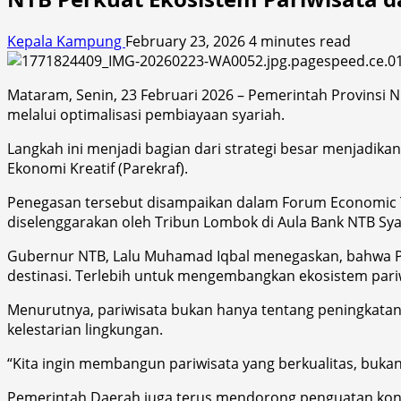
Kepala Kampung
February 23, 2026
4 minutes read
Mataram, Senin, 23 Februari 2026 – Pemerintah Provinsi
melalui optimalisasi pembiayaan syariah.
Langkah ini menjadi bagian dari strategi besar menjadik
Ekonomi Kreatif (Parekraf).
Penegasan tersebut disampaikan dalam Forum Economic Ta
diselenggarakan oleh Tribun Lombok di Aula Bank NTB Syar
Gubernur NTB, Lalu Muhamad Iqbal menegaskan, bahwa Pe
destinasi. Terlebih untuk mengembangkan ekosistem pariw
Menurutnya, pariwisata bukan hanya tentang peningkatan 
kelestarian lingkungan.
“Kita ingin membangun pariwisata yang berkualitas, buka
Pemerintah Daerah juga terus mendorong penguatan konek