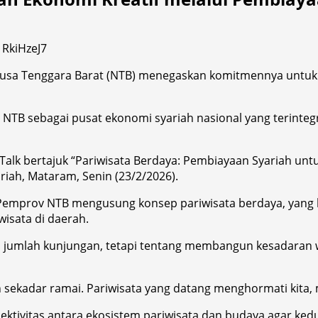
 Nusa Tenggara Barat (NTB) menegaskan komitmennya untuk
an NTB sebagai pusat ekonomi syariah nasional yang terint
lk bertajuk “Pariwisata Berdaya: Pembiayaan Syariah untu
iah, Mataram, Senin (23/2/2026).
mprov NTB mengusung konsep pariwisata berdaya, yang ber
isata di daerah.
jumlah kunjungan, tetapi tentang membangun kesadaran wis
n sekadar ramai. Pariwisata yang datang menghormati kita,
tivitas antara ekosistem pariwisata dan budaya agar ked