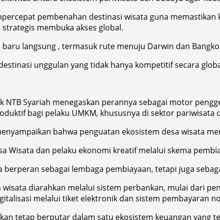
B mempercepat pembenahan destinasi wisata guna memastik
h strategis membuka akses global.
baru langsung , termasuk rute menuju Darwin dan Bangkok,
stinasi unggulan yang tidak hanya kompetitif secara global, 
nk NTB Syariah menegaskan perannya sebagai motor peng
duktif bagi pelaku UMKM, khususnya di sektor pariwisata d
menyampaikan bahwa penguatan ekosistem desa wisata menj
 Wisata dan pelaku ekonomi kreatif melalui skema pembiaya
erperan sebagai lembaga pembiayaan, tetapi juga sebagai 
 wisata diarahkan melalui sistem perbankan, mulai dari p
gitalisasi melalui tiket elektronik dan sistem pembayaran 
nkan tetap berputar dalam satu ekosistem keuangan yang ter