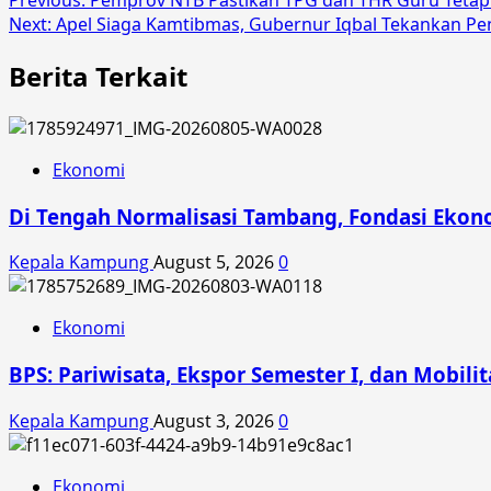
Post
Previous:
Pemprov NTB Pastikan TPG dan THR Guru Tetap
Next:
Apel Siaga Kamtibmas, Gubernur Iqbal Tekankan P
navigation
Berita Terkait
Ekonomi
Di Tengah Normalisasi Tambang, Fondasi Ekon
Kepala Kampung
August 5, 2026
0
Ekonomi
BPS: Pariwisata, Ekspor Semester I, dan Mobil
Kepala Kampung
August 3, 2026
0
Ekonomi