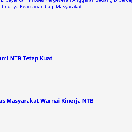
 Dibayarkan, Proses Pergeseran Anggaran Sedang Diperce
entingnya Keamanan bagi Masyarakat
omi NTB Tetap Kuat
itas Masyarakat Warnai Kinerja NTB