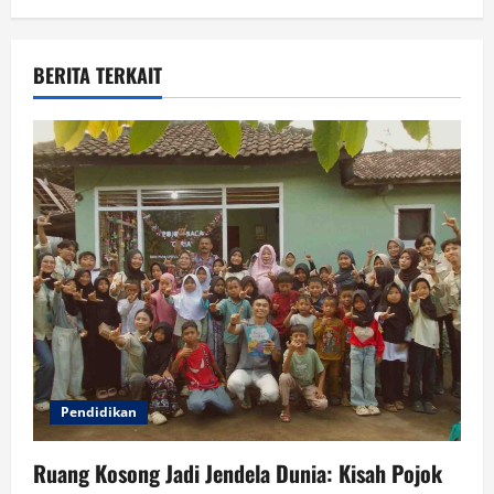
a
BERITA TERKAIT
t
i
o
n
Pendidikan
Ruang Kosong Jadi Jendela Dunia: Kisah Pojok