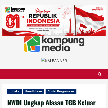
Skip
to
content
Primary
Menu
Indeks
Pendidikan
Sosial Keagamaan
NWDI Ungkap Alasan TGB Keluar