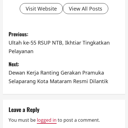
Visit Website
View All Posts
P
Previous:
o
Ultah ke-55 RSUP NTB, Ikhtiar Tingkatkan
Pelayanan
s
Next:
t
Dewan Kerja Ranting Gerakan Pramuka
n
Selaparang Kota Mataram Resmi Dilantik
a
v
Leave a Reply
i
You must be
logged in
to post a comment.
g