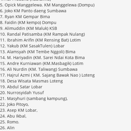
5. Opick Manggelewa. KM Manggelewa (Dompu)
6. Joko KM Panto daeng Sumbawa
7. Ryan KM Gempar Bima
8. Faidin (KM kempo) Dompu
9. Alimuddin (KM Maluk) KSB
10. Randal Patisamba (KM Rampak Nulang)
11. Ibrahim Arifin (KM Rensing Bat) Lotim
12. Yakub (KM SasakTulen) Lobar
13. Alamsyah (KM Tembe Nggoli) Bima
14. M. Hariyadin (KM. Sarei Ndai Kota Bima
15. Andre Kurniawan (KM.Masbagik) Lotim
16. Ali Nurdin (KM. Taliwang) Sumbawa
17. Hajrul Azmi ( KM. Sajang Bawak Nao ) Loteng
18. Desa Wisata Masmas Loteng
19. Abdul Satar Lobar
20. Nurrosyidah Yusuf
21. Masyhuri (sambang kampung),
22. Joko Pitoyo,
23. Asep KM Lobar,
24. Abu Ikbal,
25. Romo.
26. Alin