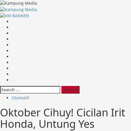
Skip
to
content
Primary
Menu
Search
for:
Otomotif
Oktober Cihuy! Cicilan Irit
Honda, Untung Yes