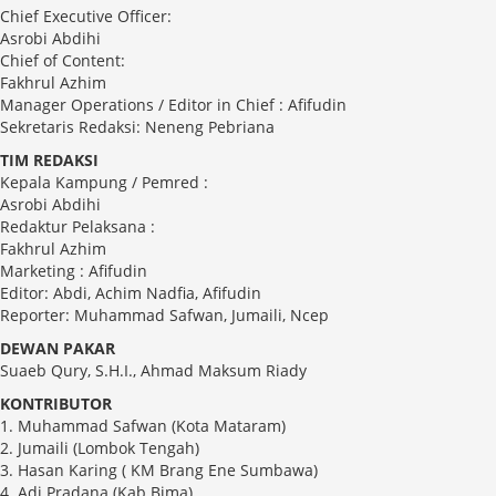
Chief Executive Officer:
Asrobi Abdihi
Chief of Content:
Fakhrul Azhim
Manager Operations / Editor in Chief : Afifudin
Sekretaris Redaksi: Neneng Pebriana
TIM REDAKSI
Kepala Kampung / Pemred :
Asrobi Abdihi
Redaktur Pelaksana :
Fakhrul Azhim
Marketing : Afifudin
Editor: Abdi, Achim Nadfia, Afifudin
Reporter: Muhammad Safwan, Jumaili, Ncep
DEWAN PAKAR
Suaeb Qury, S.H.I., Ahmad Maksum Riady
KONTRIBUTOR
1. Muhammad Safwan (Kota Mataram)
2. Jumaili (Lombok Tengah)
3. Hasan Karing ( KM Brang Ene Sumbawa)
4. Adi Pradana (Kab.Bima)