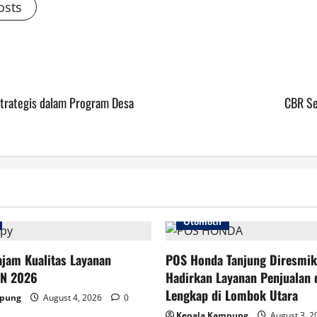
osts
trategis dalam Program Desa
CBR Se
Otomotif
jam Kualitas Layanan
POS Honda Tanjung Diresmik
HN 2026
Hadirkan Layanan Penjualan 
Lengkap di Lombok Utara
mpung
August 4, 2026
0
Kepala Kampung
August 3, 