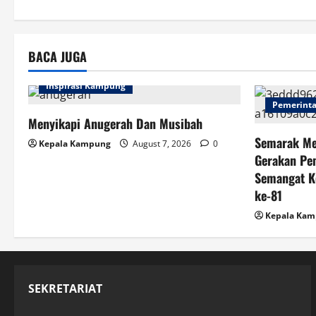
g
a
BACA JUGA
t
i
Inspirasi Kampung
Pemerint
o
Menyikapi Anugerah Dan Musibah
Semarak Me
n
Kepala Kampung
August 7, 2026
0
Gerakan Pe
Semangat K
ke-81
Kepala Ka
SEKRETARIAT