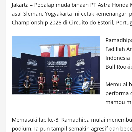
Jakarta – Pebalap muda binaan PT Astra Honda
asal Sleman, Yogyakarta ini cetak kemenangan
Championship 2026 di Circuito do Estoril, Port
Ramadhipa
Fadillah A
Indonesia
Bull Rook
Memulai ba
performa 
mampu men
Memasuki lap ke-8, Ramadhipa mulai menembus b
podium. Ia pun tampil semakin agresif dan bebe