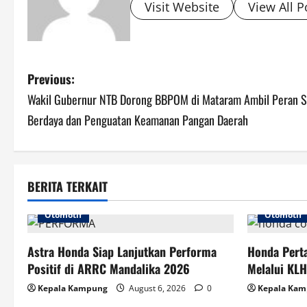
Visit Website
View All P
P
Previous:
Wakil Gubernur NTB Dorong BBPOM di Mataram Ambil Peran S
o
Berdaya dan Penguatan Keamanan Pangan Daerah
s
t
BERITA TERKAIT
n
Otomotif
Otomotif
a
v
Astra Honda Siap Lanjutkan Performa
Honda Perta
Positif di ARRC Mandalika 2026
Melalui KL
i
Kepala Kampung
August 6, 2026
0
Kepala Ka