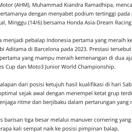
 Motor (AHM), Muhammad Kiandra Ramadhipa, mencat
 pertamanya dengan menyabet podium tertinggi pada 
ugal, Minggu (14/6) bersama Honda Asia-Dream Racing
 menjadi pebalap Indonesia pertama yang meraih k
rbi Aditama di Barcelona pada 2023. Prestasi terseb
 pertama yang mampu meraih kemenangan di dua ajan
ies Cup dan Moto3 Junior World Championship.
lapan dari posisi ketujuh hasil kualifikasi di hari 
optimal sejak awal dengan menempel ketat grup ter
jaga ritme dan berjibaku dalam pertarungan yang r
arisan tiga besar melalui manuver cornering yang 
rapa kali sempat naik ke posisi pimpinan balap.