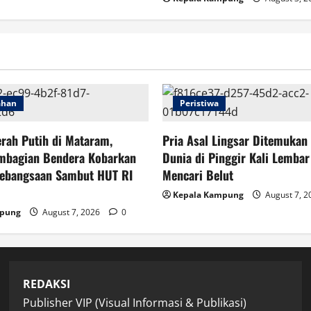
ahan
Peristiwa
rah Putih di Mataram,
Pria Asal Lingsar Ditemukan
mbagian Bendera Kobarkan
Dunia di Pinggir Kali Lembar
ebangsaan Sambut HUT RI
Mencari Belut
Kepala Kampung
August 7, 
mpung
August 7, 2026
0
REDAKSI
Publisher VIP (Visual Informasi & Publikasi)