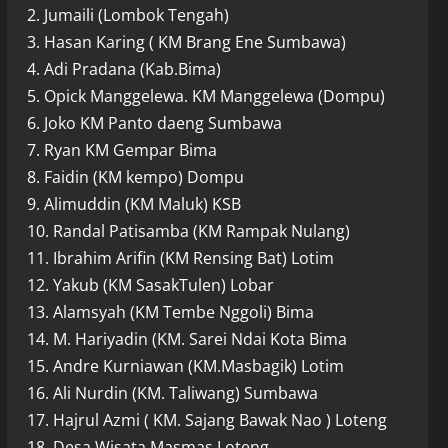
2. Jumaili (Lombok Tengah)
3. Hasan Karing ( KM Brang Ene Sumbawa)
4. Adi Pradana (Kab.Bima)
5. Opick Manggelewa. KM Manggelewa (Dompu)
6. Joko KM Panto daeng Sumbawa
7. Ryan KM Gempar Bima
8. Faidin (KM kempo) Dompu
9. Alimuddin (KM Maluk) KSB
10. Randal Patisamba (KM Rampak Nulang)
11. Ibrahim Arifin (KM Rensing Bat) Lotim
12. Yakub (KM SasakTulen) Lobar
13. Alamsyah (KM Tembe Nggoli) Bima
14. M. Hariyadin (KM. Sarei Ndai Kota Bima
15. Andre Kurniawan (KM.Masbagik) Lotim
16. Ali Nurdin (KM. Taliwang) Sumbawa
17. Hajrul Azmi ( KM. Sajang Bawak Nao ) Loteng
18. Desa Wisata Masmas Loteng