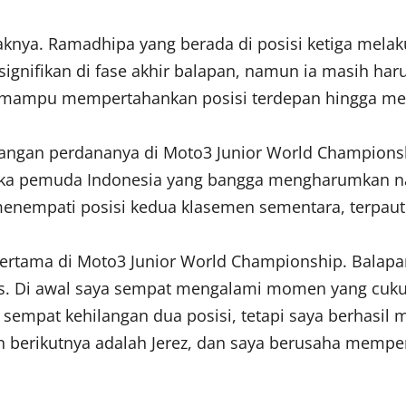
aknya. Ramadhipa yang berada di posisi ketiga melak
signifikan di fase akhir balapan, namun ia masih ha
 mampu mempertahankan posisi terdepan hingga melin
ngan perdananya di Moto3 Junior World Championshi
t muka pemuda Indonesia yang bangga mengharumkan n
nempati posisi kedua klasemen sementara, terpaut 7 
ertama di Moto3 Junior World Championship. Balapa
as. Di awal saya sempat mengalami momen yang cukup s
empat kehilangan dua posisi, tetapi saya berhasil m
an berikutnya adalah Jerez, dan saya berusaha memper