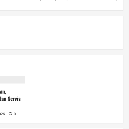
an,
dan Servis
2026
0