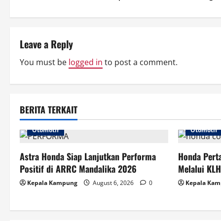
o
s
t
Leave a Reply
n
You must be
logged in
to post a comment.
a
v
BERITA TERKAIT
i
Otomotif
Otomotif
g
Astra Honda Siap Lanjutkan Performa
Honda Perta
a
Positif di ARRC Mandalika 2026
Melalui KL
t
Kepala Kampung
August 6, 2026
0
Kepala Ka
i