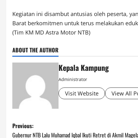
Kegiatan ini disambut antusias oleh peserta, yan
Barat berkomitmen untuk terus melakukan eduka
(Tim KM MD Astra Motor NTB)
ABOUT THE AUTHOR
Kepala Kampung
Administrator
Visit Website
View All P
P
Previous:
Gubernur NTB Lalu Muhamad Iqbal Ikuti Retret di Akmil Magel