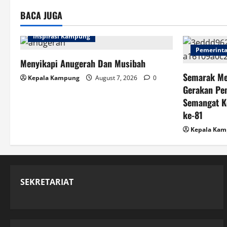
o
BACA JUGA
n
Inspirasi Kampung
Pemerint
Menyikapi Anugerah Dan Musibah
Semarak Me
Kepala Kampung
August 7, 2026
0
Gerakan Pe
Semangat K
ke-81
Kepala Ka
SEKRETARIAT