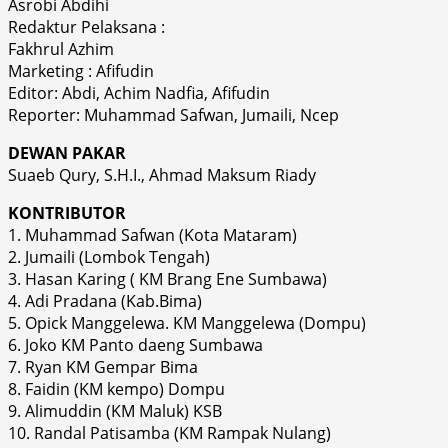
Asrobi Abdihi
Redaktur Pelaksana :
Fakhrul Azhim
Marketing : Afifudin
Editor: Abdi, Achim Nadfia, Afifudin
Reporter: Muhammad Safwan, Jumaili, Ncep
DEWAN PAKAR
Suaeb Qury, S.H.I., Ahmad Maksum Riady
KONTRIBUTOR
1. Muhammad Safwan (Kota Mataram)
2. Jumaili (Lombok Tengah)
3. Hasan Karing ( KM Brang Ene Sumbawa)
4. Adi Pradana (Kab.Bima)
5. Opick Manggelewa. KM Manggelewa (Dompu)
6. Joko KM Panto daeng Sumbawa
7. Ryan KM Gempar Bima
8. Faidin (KM kempo) Dompu
9. Alimuddin (KM Maluk) KSB
10. Randal Patisamba (KM Rampak Nulang)