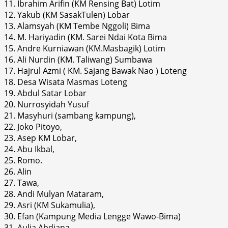
11. Ibrahim Arifin (KM Rensing Bat) Lotim
12. Yakub (KM SasakTulen) Lobar
13. Alamsyah (KM Tembe Nggoli) Bima
14. M. Hariyadin (KM. Sarei Ndai Kota Bima
15. Andre Kurniawan (KM.Masbagik) Lotim
16. Ali Nurdin (KM. Taliwang) Sumbawa
17. Hajrul Azmi ( KM. Sajang Bawak Nao ) Loteng
18. Desa Wisata Masmas Loteng
19. Abdul Satar Lobar
20. Nurrosyidah Yusuf
21. Masyhuri (sambang kampung),
22. Joko Pitoyo,
23. Asep KM Lobar,
24. Abu Ikbal,
25. Romo.
26. Alin
27. Tawa,
28. Andi Mulyan Mataram,
29. Asri (KM Sukamulia),
30. Efan (Kampung Media Lengge Wawo-Bima)
31. Aulia Abdiana