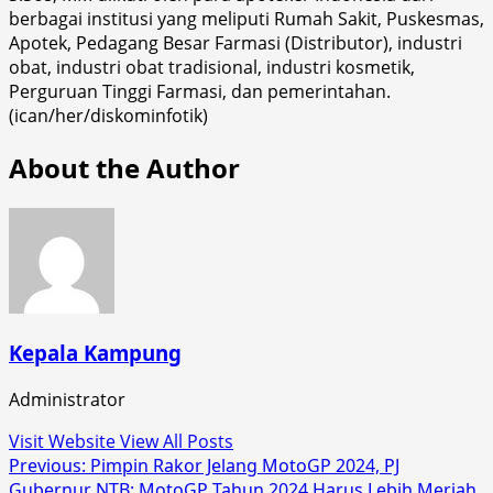
berbagai institusi yang meliputi Rumah Sakit, Puskesmas,
Apotek, Pedagang Besar Farmasi (Distributor), industri
obat, industri obat tradisional, industri kosmetik,
Perguruan Tinggi Farmasi, dan pemerintahan.
(ican/her/diskominfotik)
About the Author
Kepala Kampung
Administrator
Visit Website
View All Posts
Post
Previous:
Pimpin Rakor Jelang MotoGP 2024, PJ
Gubernur NTB: MotoGP Tahun 2024 Harus Lebih Meriah