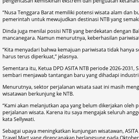
pengentasan kemiskinan ekstrem dan penguatan ketahan
“Nusa Tenggara Barat memiliki potensi wisata alam dan bu
pemerintah untuk mewujudkan destinasi NTB yang semaki
Dinda juga menilai posisi NTB yang berdekatan dengan B
mancanegara. Namun menurutnya, keberhasilan pariwisata 
“Kita menyadari bahwa kemajuan pariwisata tidak hanya so
harus terus diperkuat,” jelasnya.
Sementara itu, Ketua DPD ASITA NTB periode 2026-2031, 
sembari menjawab tantangan baru yang dihadapi industri 
Menurutnya, sektor perjalanan wisata saat ini masih meng
wisatawan berkunjung ke NTB.
“Kami akan melanjutkan apa yang belum dikerjakan oleh 
perjalanan wisata. Karena itu saya mengajak seluruh angg
kata Sellywati.
Sebagai upaya meningkatkan kunjungan wisatawan, ASITA 
Travel Mart yang direncanakan berlangsung pada Oktober