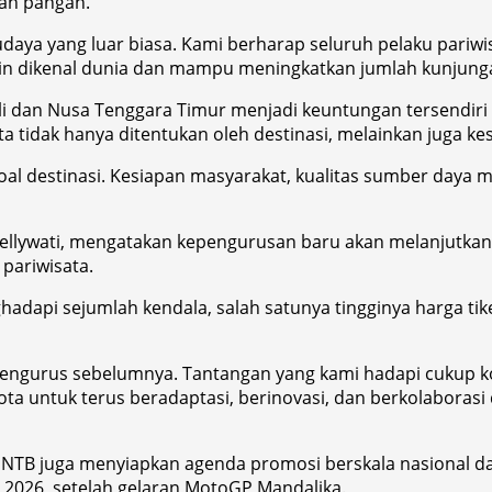
an pangan.
daya yang luar biasa. Kami berharap seluruh pelaku pariwi
n dikenal dunia dan mampu meningkatkan jumlah kunjungan
ali dan Nusa Tenggara Timur menjadi keuntungan tersendi
tidak hanya ditentukan oleh destinasi, melainkan juga ke
al destinasi. Kesiapan masyarakat, kualitas sumber daya m
Sellywati, mengatakan kepengurusan baru akan melanjutkan
pariwisata.
hadapi sejumlah kendala, salah satunya tingginya harga ti
pengurus sebelumnya. Tantangan yang kami hadapi cukup ko
ota untuk terus beradaptasi, berinovasi, dan berkolaboras
NTB juga menyiapkan agenda promosi berskala nasional dan
 2026, setelah gelaran MotoGP Mandalika.