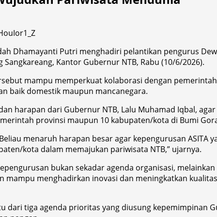
ndah Dhamayanti Putri menghadiri pelantikan pengurus De
g Sangkareang, Kantor Gubernur NTB, Rabu (10/6/2026).
ersebut mampu memperkuat kolaborasi dengan pemerintah
wan baik domestik maupun mancanegara.
 harapan dari Gubernur NTB, Lalu Muhamad Iqbal, agar A
emerintah provinsi maupun 10 kabupaten/kota di Bumi Gora
Beliau menaruh harapan besar agar kepengurusan ASITA ya
paten/kota dalam memajukan pariwisata NTB,” ujarnya.
 kepengurusan bukan sekadar agenda organisasi, melaink
n mampu menghadirkan inovasi dan meningkatkan kualitas o
 dari tiga agenda prioritas yang diusung kepemimpinan Gu