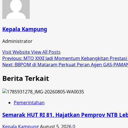
Kepala Kampung
Administrator
Visit Website
View All Posts
Post
Previous:
MTQ XXXI Jadi Momentum Kebangkitan Prestasi
Next:
BBPOM di Mataram Perkuat Peran Agen GAS-PAMAN 
navigation
Berita Terkait
Pemerintahan
Semarak HUT RI 81, Hajatkan Pemprov NTB Le
Kepala Kampung
August 5, 2026
0