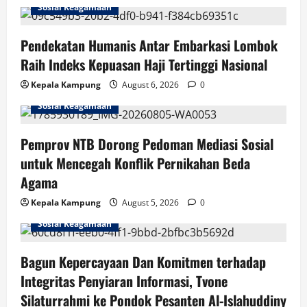
Sosial Keagamaan
g
Pendekatan Humanis Antar Embarkasi Lombok
a
Raih Indeks Kepuasan Haji Tertinggi Nasional
t
Kepala Kampung
August 6, 2026
0
i
Sosial Keagamaan
o
Pemprov NTB Dorong Pedoman Mediasi Sosial
n
untuk Mencegah Konflik Pernikahan Beda
Agama
Kepala Kampung
August 5, 2026
0
Sosial Keagamaan
Bagun Kepercayaan Dan Komitmen terhadap
Integritas Penyiaran Informasi, Tvone
Silaturrahmi ke Pondok Pesanten Al-Islahuddiny