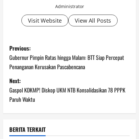
Administrator
Visit Website
View All Posts
P
Previous:
o
Gubernur Pimpin Ratas hingga Malam: BTT Siap Percepat
Penanganan Kerusakan Pascabencana
s
Next:
t
Gaspol KDKMP! Diskop UKM NTB Konsolidasikan 78 PPPK
n
Paruh Waktu
a
v
BERITA TERKAIT
i